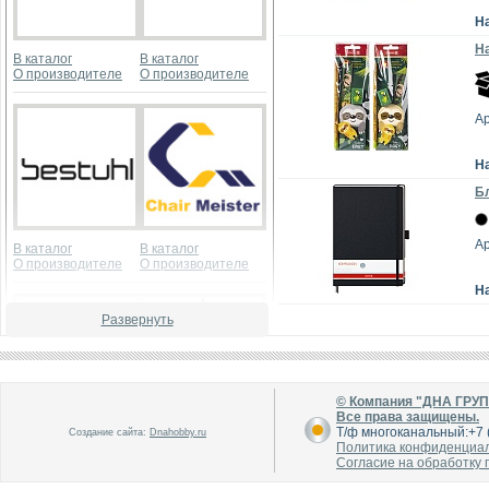
Н
На
В каталог
В каталог
О производителе
О производителе
А
Н
Бл
Ар
В каталог
В каталог
О производителе
О производителе
Н
Развернуть
© Компания "ДНА ГРУ
Все права защищены.
Т/ф многоканальный:+7 (
Создание сайта:
Dnahobby.ru
В каталог
В каталог
Политика конфиденциа
О производителе
О производителе
Согласие на обработку