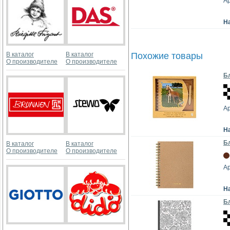
А
Н
В каталог
В каталог
Похожие товары
О производителе
О производителе
Бл
Ар
Н
Бл
В каталог
В каталог
О производителе
О производителе
Ар
Н
Бл