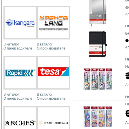
Бл
Ар
Н
Бл
В каталог
В каталог
Ар
О производителе
О производителе
Н
На
А
В каталог
В каталог
Н
О производителе
О производителе
На
А