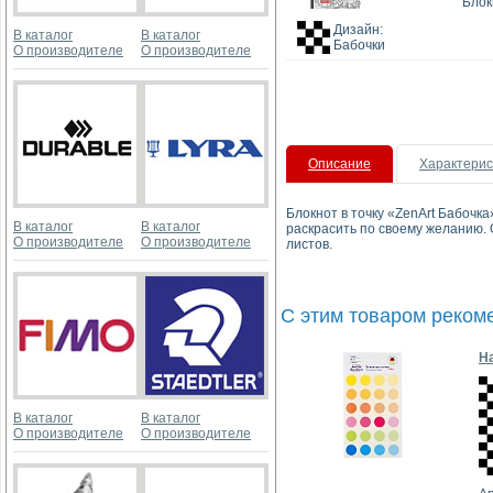
Блок
Дизайн:
В каталог
В каталог
Бабочки
О производителе
О производителе
Описание
Характерис
Блокнот в точку «ZenArt Бабочк
В каталог
В каталог
раскрасить по своему желанию. 
О производителе
О производителе
листов.
С этим товаром реком
На
В каталог
В каталог
О производителе
О производителе