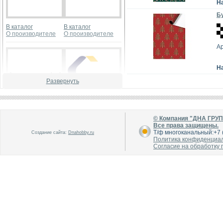
Н
Бу
В каталог
В каталог
О производителе
О производителе
А
Н
Развернуть
В каталог
В каталог
© Компания "ДНА ГРУ
О производителе
О производителе
Все права защищены.
Т/ф многоканальный:+7 (
Создание сайта:
Dnahobby.ru
Политика конфиденциа
Согласие на обработку
В каталог
В каталог
О производителе
О производителе