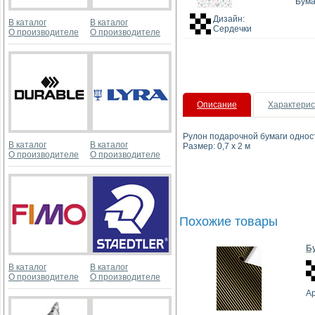
Бума
Дизайн:
В каталог
В каталог
Сердечки
О производителе
О производителе
Описание
Характерис
Рулон подарочной бумаги одно
В каталог
В каталог
Размер: 0,7 x 2 м
О производителе
О производителе
Похожие товары
Бу
В каталог
В каталог
О производителе
О производителе
А