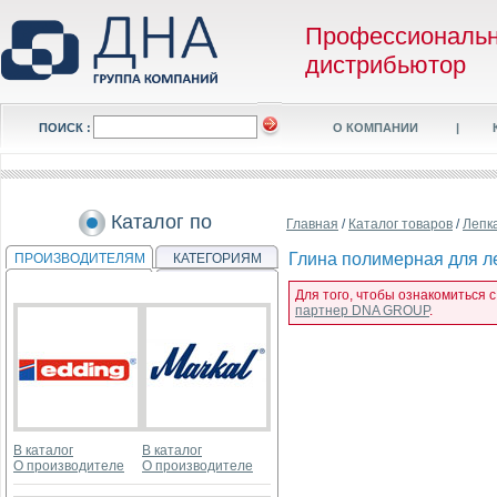
Профессиональ
дистрибьютор
ПОИСК :
О КОМПАНИИ
|
Каталог по
Главная
/
Каталог товаров
/
Лепка
Глина полимерная для ле
ПРОИЗВОДИТЕЛЯМ
КАТЕГОРИЯМ
Для того, чтобы ознакомиться 
партнер DNA GROUP
.
В каталог
В каталог
О производителе
О производителе