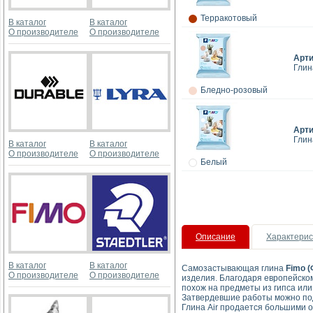
Терракотовый
В каталог
В каталог
О производителе
О производителе
Арт
Глин
Бледно-розовый
Арт
Глин
В каталог
В каталог
О производителе
О производителе
Белый
Описание
Характерис
В каталог
В каталог
Самозастывающая глина
Fimo (
О производителе
О производителе
изделия. Благодаря европейском
похож на предметы из гипса или
Затвердевшие работы можно под
Глина Air продается большими о