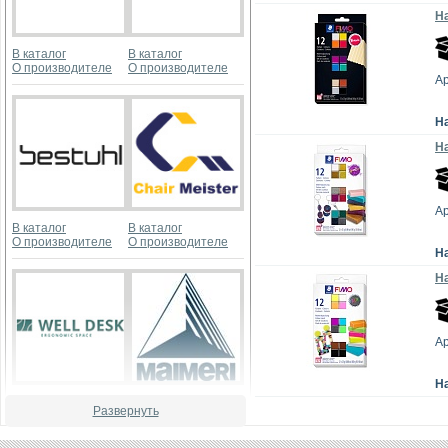
На
В каталог
В каталог
О производителе
О производителе
Ар
Н
На
Ар
В каталог
В каталог
О производителе
О производителе
Н
На
Ар
Н
В каталог
В каталог
Развернуть
О производителе
О производителе