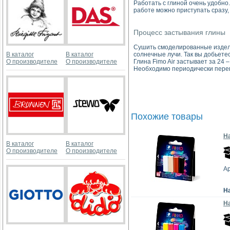
Работать с глиной очень удобно
работе можно приступать сразу,
Процесс застывания глины
Сушить смоделированные издели
В каталог
В каталог
солнечные лучи. Так вы добьете
О производителе
О производителе
Глина Fimo Air застывает за 24 
Необходимо периодически перев
Похожие товары
На
В каталог
В каталог
О производителе
О производителе
Ар
Н
На