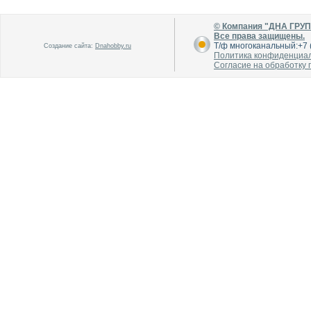
© Компания "ДНА ГРУ
Все права защищены.
Т/ф многоканальный:+7 (
Создание сайта:
Dnahobby.ru
Политика конфиденциа
Согласие на обработку
В каталог
В каталог
О производителе
О производителе
В каталог
В каталог
О производителе
О производителе