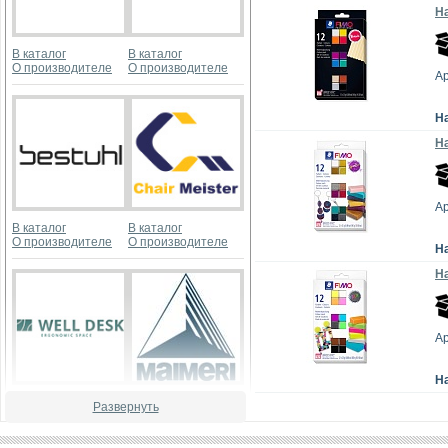
На
В каталог
В каталог
О производителе
О производителе
Ар
Н
На
Ар
В каталог
В каталог
О производителе
О производителе
Н
На
Ар
Н
В каталог
В каталог
Развернуть
О производителе
О производителе