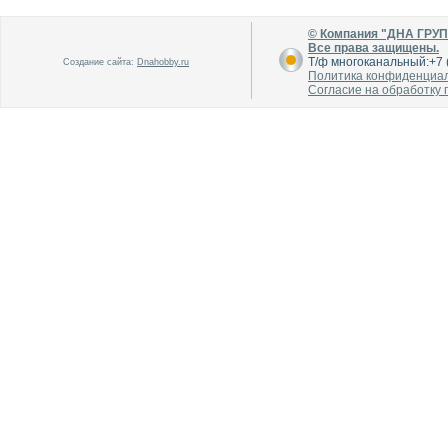
© Компания "ДНА ГРУ
Все права защищены.
Т/ф многоканальный:+7 (
Создание сайта:
Dnahobby.ru
Политика конфиденциа
Согласие на обработку
В каталог
В каталог
О производителе
О производителе
В каталог
В каталог
О производителе
О производителе