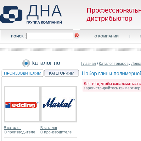
Профессиональ
дистрибьютор
ПОИСК :
О КОМПАНИИ
|
Каталог по
Главная
/
Каталог товаров
/
Лепка
Набор глины полимерной 
ПРОИЗВОДИТЕЛЯМ
КАТЕГОРИЯМ
Для того, чтобы ознакомиться 
зарегистрируйтесь как партне
В каталог
В каталог
О производителе
О производителе