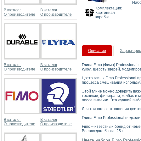
Набо
Комплектация:
В каталог
В каталог
Картонная
О производителе
О производителе
коробка
Описание
Характерис
В каталог
В каталог
Глина Fimo (Фимо) Professional 
О производителе
О производителе
кукол, шерсть зверей, моделиро
Цвета глины Fimo Professional 
процесса смешивания используй
Этой глине можно доверить важн
техники», филиграни, колбас и м
после выпечки. Это лучший выбо
Для точного соотношения цветов
Глина Fimo Professional подхо
В каталог
В каталог
О производителе
О производителе
Fimo – известный бренд от неме
Вес каждого блока: 25 г
Цвета набора Fimo Professi