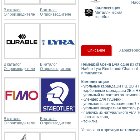
Набо
Комплектация:
В каталог
В каталог
Металлическая
О производителе
О производителе
коробка
Описание
Характерис
В каталог
В каталог
Немецкий бренд Lyra один из с
О производителе
О производителе
Набор Lyra Rembrandt Charcoal 
и тушуются.
Комплектация:
- угольные карандаши HB, 2B и H
- карбоновые карнадаши 2B и HB
- угольный мелок экстра-темного
- блендер для тушевки;
- угольная пастель размером 7 x
- угольная квадратная пастель р
- палочка из натурального угля 
- ластик-клячка;
В каталог
В каталог
- точилка.
О производителе
О производителе
Упаковано в прочную металличес