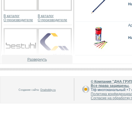
Н
В каталог
В каталог
О производителе
О производителе
Ар
Н
Развернуть
В каталог
В каталог
О производителе
О производителе
© Компания "ДНА ГРУ
Все права защищены.
Т/ф многоканальный:+7 (
Создание сайта:
Dnahobby.ru
Политика конфиденциа
Согласие на обработку
В каталог
В каталог
О производителе
О производителе