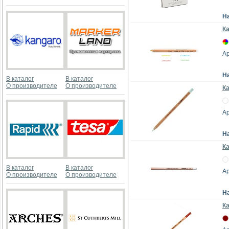
Н
Ка
Ар
Н
В каталог
В каталог
О производителе
О производителе
К
Ар
Н
Ка
В каталог
В каталог
Ар
О производителе
О производителе
Н
К