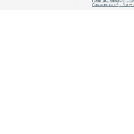
Политика конфиденциа
Согласие на обработку
В каталог
В каталог
О производителе
О производителе
В каталог
В каталог
О производителе
О производителе