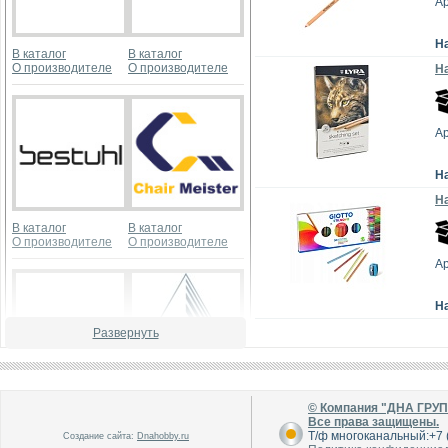
Ар
Н
В каталог
В каталог
О производителе
О производителе
Н
Ар
Н
На
В каталог
В каталог
О производителе
О производителе
Ар
Н
Развернуть
В каталог
В каталог
© Компания "ДНА ГРУ
О производителе
О производителе
Все права защищены.
Т/ф многоканальный:+7 (
Создание сайта:
Dnahobby.ru