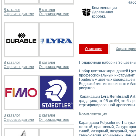
Набо
Комплектация:
В каталог
В каталог
Деревянная
О производителе
О производителе
коробка
Описание
Характерис
В каталог
В каталог
Подарочный набор из 36 цветных
О производителе
О производителе
Набор цветных карандашей
Lyr
профессиональный инструмент в
Грифель у цветных карандашей P
Водостойкие, интенсивные и бл
рисунков.
Карандаши
Lyra Rembrandt Art
градациях, от 9B до 6H, чтобы 
сертифицированной древесины.
Комплектация
В каталог
В каталог
О производителе
О производителе
Карандаши Polycolor по 1 штук
желтый, оранжевый, Сатурн крас
синий, лазурный, лазурный, пру
темно-сепия, коричневый Ван Де