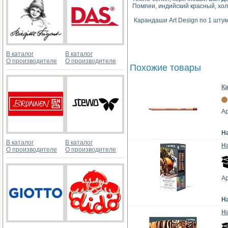
Помпеи, индийский красный, хо
Карандаши Art Design по 1 штуке: 
В каталог
В каталог
О производителе
О производителе
Похожие товары
Ка
Ар
Н
В каталог
В каталог
На
О производителе
О производителе
Ар
Н
На