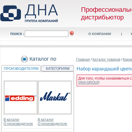
Профессиональ
дистрибьютор
ПОИСК :
О КОМПАНИИ
|
Каталог по
Главная
/
Каталог товаров
/
Кара
Набор карандашей цветны
ПРОИЗВОДИТЕЛЯМ
КАТЕГОРИЯМ
Для того, чтобы ознакомиться с
DNA GROUP
.
В каталог
В каталог
О производителе
О производителе