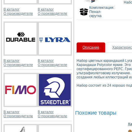
Набо
Комплектация:
В каталог
В каталог
Пенал-
О производителе
О производителе
скрутка
Описание
Характерис
В каталог
В каталог
Набор цветных карандашей Lyra 
О производителе
О производителе
Карандаши Polycolor яркие. Это
сертифицированного PEFC. Грифе
ультрафиолетовому излучению. 
создания любых иллюстраций ил
Набор состоит из 24 хорошо под
В каталог
В каталог
Похожие товары
О производителе
О производителе
Ка