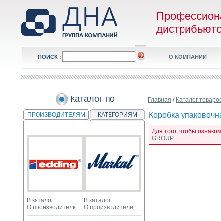
Профессион
дистрибьют
ПОИСК :
О КОМПАНИИ
Каталог по
Главная
/
Каталог товаро
Коробка упаковочна
ПРОИЗВОДИТЕЛЯМ
КАТЕГОРИЯМ
Для того, чтобы ознаком
GROUP
.
В каталог
В каталог
О производителе
О производителе