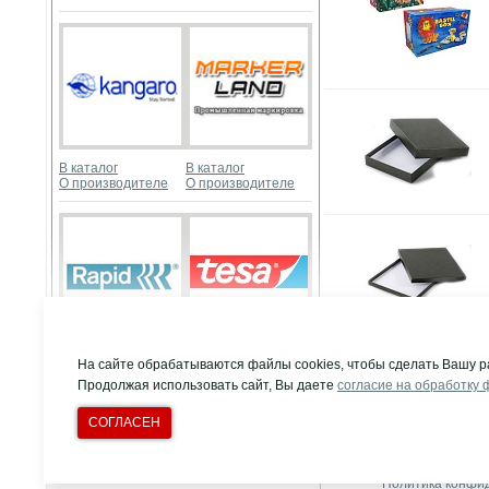
В каталог
В каталог
О производителе
О производителе
Развернуть
В каталог
В каталог
На сайте обрабатываются файлы cookies, чтобы сделать Вашу р
О производителе
О производителе
Продолжая использовать сайт, Вы даете
согласие на обработку 
СОГЛАСЕН
© Компания "Д
Все права защи
Т/ф многоканальн
Создание сайта:
Dnahobby.ru
Политика конфи