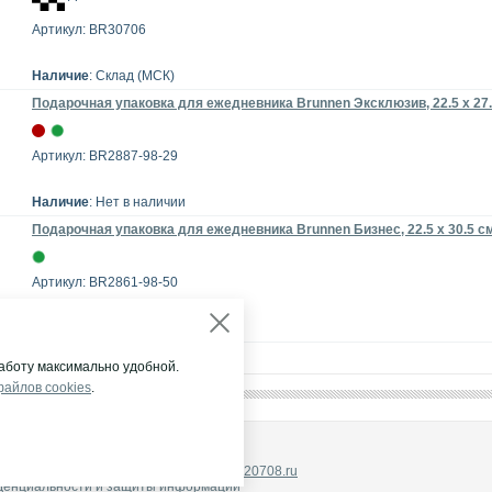
Артикул: BR30706
Наличие
: Склад (МСК)
Подарочная упаковка для ежедневника Brunnen Эксклюзив, 22.5 х 27
Артикул: BR2887-98-29
Наличие
: Нет в наличии
Подарочная упаковка для ежедневника Brunnen Бизнес, 22.5 х 30.5 с
Артикул: BR2861-98-50
Наличие
: Нет в наличии
аботу максимально удобной.
файлов cookies
.
НА ГРУПП"
щены.
ый:+7 (495) 232-07-08, E-mail:
info@2320708.ru
денциальности и защиты информации