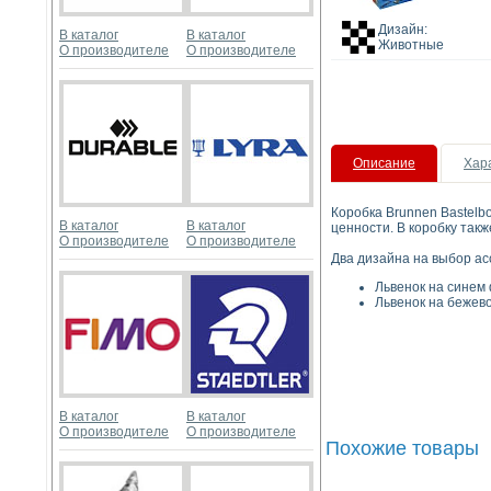
Дизайн:
В каталог
В каталог
Животные
О производителе
О производителе
Описание
Хар
Коробка Brunnen Bastelb
В каталог
В каталог
ценности. В коробку так
О производителе
О производителе
Два дизайна на выбор ас
Львенок на синем ф
Львенок на бежево
В каталог
В каталог
О производителе
О производителе
Похожие товары