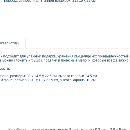
Коробка упаковочная Brunnen Bastelbox, 31х 15 х 22 см
актеристики
ox подходит для упаковки подарка, хранения канцелярских принадлежностей
же можно сложить игрушки, поделки и полезные мелочи, которые всегда важно 
сорти:
оне, размеры: 31 х 14.5 х 22.5 см, высота коробки 14.5 см
м фоне, размеры: 31 х 10 х 22.5 см, высота коробки 10 см
Коробка подарочная музыкальная Stewo, музыка К Элизе, 7.5 х 5 см