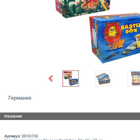
Previous
Германия
Название
Артикул
: BR30706