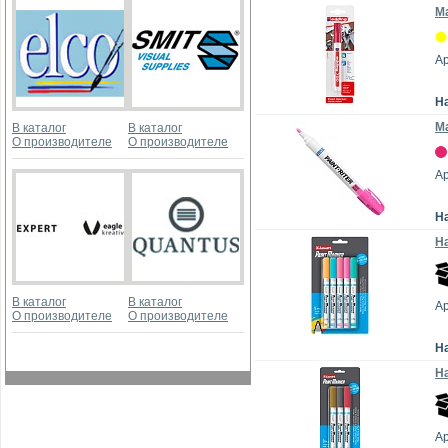
Ма
Ар
Н
Ма
В каталог
В каталог
О производителе
О производителе
Ар
Н
На
В каталог
В каталог
А
О производителе
О производителе
Н
На
А