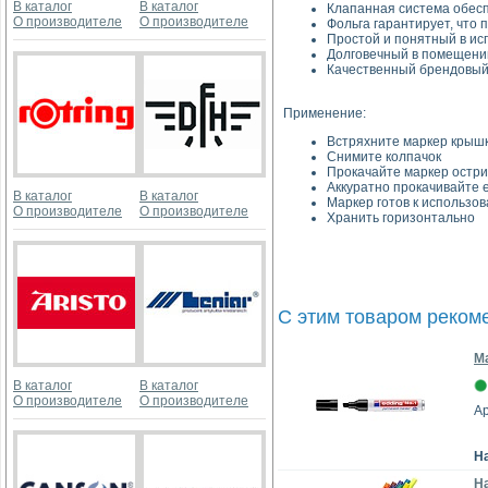
В каталог
В каталог
Клапанная система обесп
О производителе
О производителе
Фольга гарантирует, что 
Простой и понятный в ис
Долговечный в помещении
Качественный брендовый
Применение:
Встряхните маркер крышк
Снимите колпачок
Прокачайте маркер острие
Аккуратно прокачивайте е
В каталог
В каталог
Маркер готов к использо
О производителе
О производителе
Хранить горизонтально
С этим товаром реком
М
В каталог
В каталог
О производителе
О производителе
Ар
Н
На