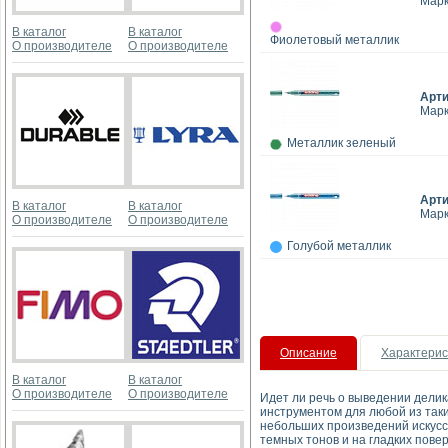
Марк
В каталог
В каталог
Фиолетовый металлик
О производителе
О производителе
Арт
Марк
Металлик зеленый
Арт
В каталог
В каталог
Марк
О производителе
О производителе
Голубой металлик
Описание
Характерис
В каталог
В каталог
О производителе
О производителе
Идет ли речь о выведении делик
инструментом для любой из таки
небольших произведений искусс
темных тонов и на гладких повер