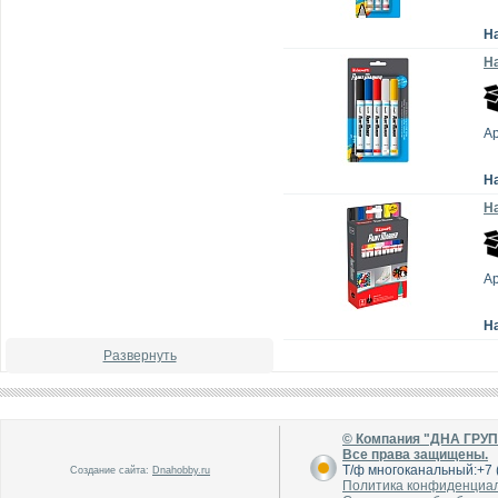
Н
На
А
Н
На
А
Н
Развернуть
© Компания "ДНА ГРУ
Все права защищены.
Т/ф многоканальный:+7 (
Создание сайта:
Dnahobby.ru
Политика конфиденциа