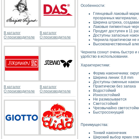
Особенности:
Глянцевый лаковый марке
прозрачных материалах, 
Ширина штриха, создавае
Лаковые пигментные черн
Продукт доступен в 11 р
В каталог
В каталог
Доступны запасные нако
О производителе
О производителе
Чернила практически не 
Высококачественный алю
Чернила сохнут очень быстро и 
удобство в использовании.
Характеристики:
Форма наконечника: окру
Ширина линии: 0,8 mm
Доступны сменные након
Практически без запаха
В каталог
В каталог
Водостойкий
О производителе
О производителе
Износостойкий
Не размазывается
Светостойкий
Чрезвычайно светостойк
Быстросохнущий
Преимущества:
Тонкий наконечник
Широкий выбор ярких гля