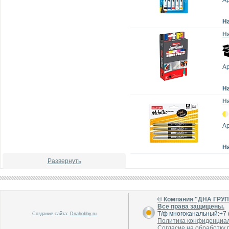
А
Н
На
А
Н
На
А
Н
Развернуть
© Компания "ДНА ГРУ
Все права защищены.
Т/ф многоканальный:+7 (
Создание сайта:
Dnahobby.ru
Политика конфиденциа
Согласие на обработку