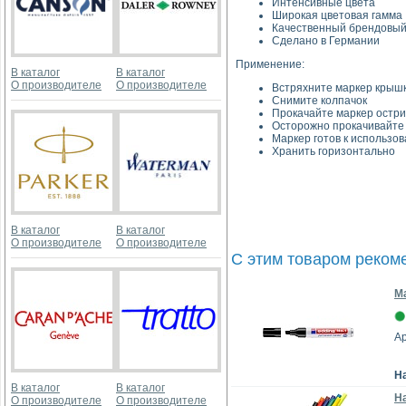
Интенсивные цвета
Широкая цветовая гамма
Качественный брендовый
Сделано в Германии
Применение:
В каталог
В каталог
О производителе
О производителе
Встряхните маркер крышк
Снимите колпачок
Прокачайте маркер острие
Осторожно прокачивайте е
Маркер готов к использо
Хранить горизонтально
В каталог
В каталог
О производителе
О производителе
С этим товаром реком
М
Ар
Н
В каталог
В каталог
На
О производителе
О производителе