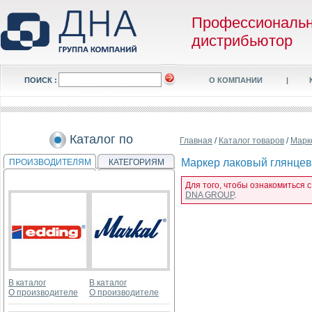
Профессиональ
дистрибьютор
ПОИСК :
О КОМПАНИИ
|
Каталог по
Главная
/
Каталог товаров
/
Марк
Маркер лаковый глянцевы
ПРОИЗВОДИТЕЛЯМ
КАТЕГОРИЯМ
Для того, чтобы ознакомиться 
DNA GROUP
.
В каталог
В каталог
О производителе
О производителе