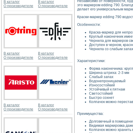
Независимо от поверхности, будь
В каталог
В каталог
это маркером edding 790. Благ
О производителе
О производителе
делает его универсальным марке
Краски-маркер edding 790 водос
Особенности:
Краска-маркер для непроз
Круглый наконечник имее
Чернила для маркеров св
Доступен в черном, красн
Чернила со слабым запах
В каталог
В каталог
О производителе
О производителе
Характеристики:
Форма наконечника: круг
Ширина штриха: 2-3 мм
Слабый запах
Водонепроницаемый
Износостойкий
Устойчивый к пятнам
Светостойкий
Быстро сохнет
Колпачок можно переста
В каталог
В каталог
О производителе
О производителе
Преимущества:
Долговечный в помещении
Видимая маркировка даже
Колпачок можно хранить н