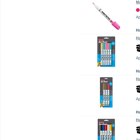
Ма
Ар
Н
На
А
Н
На
А
Н
На