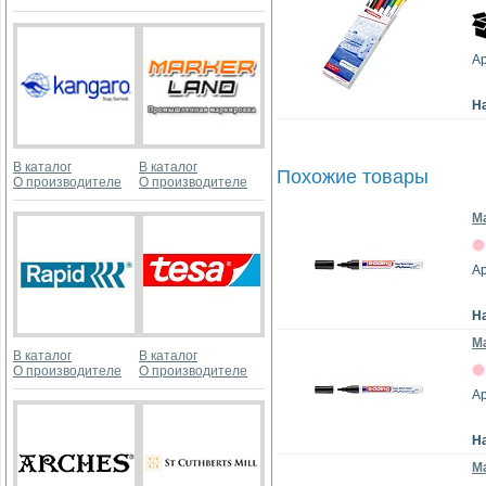
Ар
Н
В каталог
В каталог
Похожие товары
О производителе
О производителе
М
Ар
Н
М
В каталог
В каталог
О производителе
О производителе
Ар
Н
Ма