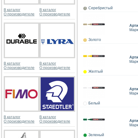
Серебристый
В каталог
В каталог
О производителе
О производителе
Арт
Марк
Золото
Арт
Марк
В каталог
В каталог
О производителе
О производителе
Желтый
Арт
Марк
Белый
В каталог
В каталог
Арт
О производителе
О производителе
Марк
Зеленый