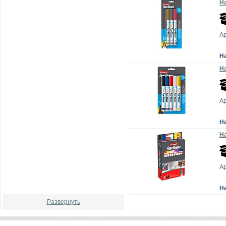
На
А
Н
На
А
Н
На
А
Н
Развернуть