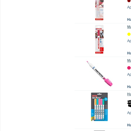
Ар
Н
Ма
Ар
Н
Ма
Ар
Н
На
А
Н