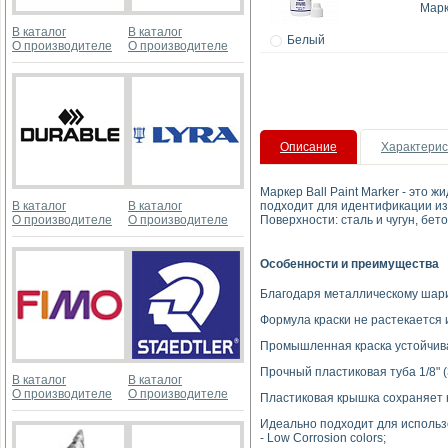
Марк
В каталог
В каталог
Белый
О производителе
О производителе
Описание
Характерис
Маркер Ball Paint Marker - это
В каталог
В каталог
подходит для идентификации изг
О производителе
О производителе
Поверхности: сталь и чугун, бето
Особенности и преимущества
Благодаря металлическому шари
Формула краски не растекается 
Промышленная краска устойчива
Прочный пластиковая туба 1/8" 
В каталог
В каталог
О производителе
О производителе
Пластиковая крышка сохраняет
Идеально подходит для использо
- Low Corrosion colors;