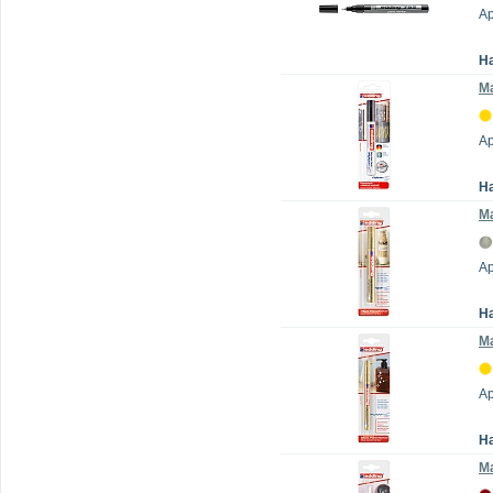
Ар
Н
Ма
А
Н
Ма
Ар
Н
Ма
Ар
Н
Ма