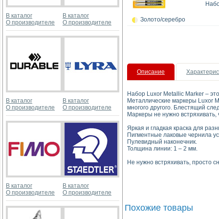
Набо
В каталог
В каталог
Золото/серебро
О производителе
О производителе
Описание
Характерис
Набор Luxor Metallic Marker – э
В каталог
В каталог
Металлические маркеры Luxor Me
О производителе
О производителе
многого другого. Блестящий след
Маркеры не нужно встряхивать,
Яркая и гладкая краска для раз
Пигментные лаковые чернила ус
Пулевидный наконечник.
Толщина линии: 1 – 2 мм.
Не нужно встряхивать, просто с
В каталог
В каталог
О производителе
О производителе
Похожие товары