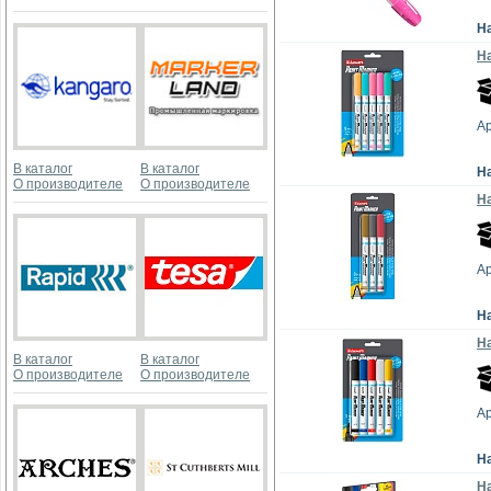
Н
На
А
В каталог
В каталог
Н
О производителе
О производителе
На
А
Н
На
В каталог
В каталог
О производителе
О производителе
А
Н
На