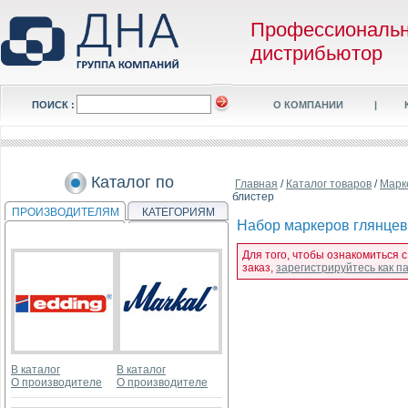
Профессиональ
дистрибьютор
ПОИСК :
О КОМПАНИИ
|
Каталог по
Главная
/
Каталог товаров
/
Марк
блистер
ПРОИЗВОДИТЕЛЯМ
КАТЕГОРИЯМ
Набор маркеров глянцевых
Для того, чтобы ознакомиться с
заказ,
зарегистрируйтесь как 
В каталог
В каталог
О производителе
О производителе