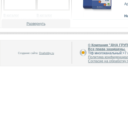
Ар
В каталог
В каталог
Н
О производителе
О производителе
Развернуть
© Компания "ДНА ГРУ
Все права защищены.
Т/ф многоканальный:+7 (
Создание сайта:
Dnahobby.ru
Политика конфиденциа
Согласие на обработку
В каталог
В каталог
О производителе
О производителе
В каталог
В каталог
О производителе
О производителе