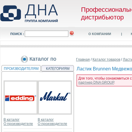
Профессиональ
дистрибьютор
ПОИСК :
О КОМПАНИИ
|
Каталог по
Главная
/
Каталог товаров
/
Ласт
Ластик Brunnen Медвежон
ПРОИЗВОДИТЕЛЯМ
КАТЕГОРИЯМ
Для того, чтобы ознакомиться с
партнер DNA GROUP
.
В каталог
В каталог
О производителе
О производителе