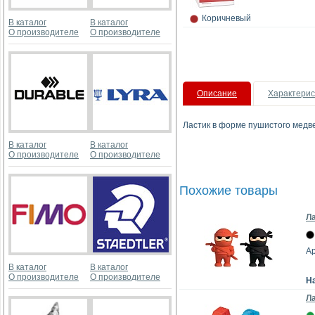
Коричневый
В каталог
В каталог
О производителе
О производителе
Описание
Характерис
Ластик в форме пушистого медве
В каталог
В каталог
О производителе
О производителе
Похожие товары
Ла
А
В каталог
В каталог
О производителе
О производителе
Н
Ла