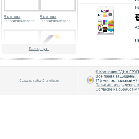
На
В каталог
В каталог
О производителе
О производителе
Ар
Н
Развернуть
В каталог
В каталог
© Компания "ДНА ГРУ
О производителе
О производителе
Все права защищены.
Т/ф многоканальный:+7 (
Создание сайта:
Dnahobby.ru
Политика конфиденциа
Согласие на обработку
В каталог
В каталог
О производителе
О производителе