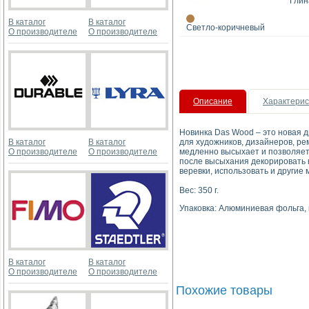
Глин
В каталог
В каталог
Светло-коричневый
О производителе
О производителе
Описание
Характерис
Новинка Das Wood – это новая 
В каталог
В каталог
для художников, дизайнеров, ре
О производителе
О производителе
медленно высыхает и позволяет 
после высыхания декорировать 
веревки, использовать и другие
Вес: 350 г.
Упаковка: Алюминиевая фольга, 
В каталог
В каталог
О производителе
О производителе
Похожие товары