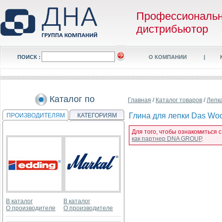
Профессиональ
дистрибьютор
ПОИСК :
О КОМПАНИИ
|
Каталог по
Главная
/
Каталог товаров
/
Лепка
Глина для лепки Das Wo
ПРОИЗВОДИТЕЛЯМ
КАТЕГОРИЯМ
Для того, чтобы ознакомиться 
как партнер DNA GROUP
.
В каталог
В каталог
О производителе
О производителе