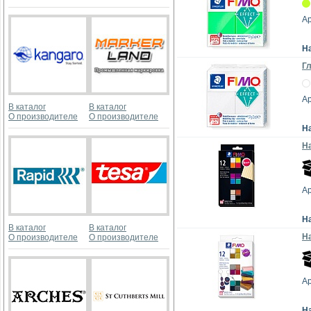
Ар
Н
Гл
Ар
В каталог
В каталог
О производителе
О производителе
Н
На
Ар
Н
В каталог
В каталог
На
О производителе
О производителе
Ар
Н