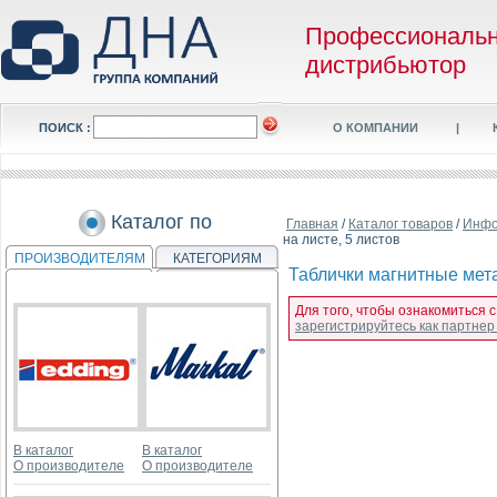
Профессиональ
дистрибьютор
ПОИСК :
О КОМПАНИИ
|
Каталог по
Главная
/
Каталог товаров
/
Инфо
на листе, 5 листов
ПРОИЗВОДИТЕЛЯМ
КАТЕГОРИЯМ
Таблички магнитные метал
Для того, чтобы ознакомиться с
зарегистрируйтесь как партне
В каталог
В каталог
О производителе
О производителе