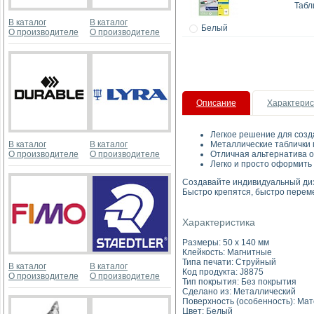
Табл
В каталог
В каталог
Белый
О производителе
О производителе
Описание
Характерис
Легкое решение для созда
В каталог
В каталог
Металлические таблички 
О производителе
О производителе
Отличная альтернатива о
Легко и просто оформить
Создавайте индивидуальный диз
Быстро крепятся, быстро переме
Характеристика
Размеры: 50 x 140 мм
Клейкость: Магнитные
Типа печати: Струйный
В каталог
В каталог
Код продукта: J8875
О производителе
О производителе
Тип покрытия: Без покрытия
Сделано из: Металлический
Поверхность (особенность): Ма
Цвет: Белый