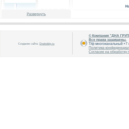
Н
Развернуть
© Компания "ДНА ГРУ
В каталог
В каталог
Все права защищены.
О производителе
О производителе
Т/ф многоканальный:+7 (
Создание сайта:
Dnahobby.ru
Политика конфиденциа
Согласие на обработку
В каталог
В каталог
О производителе
О производителе