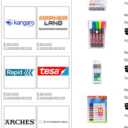
Ар
Н
На
Ар
В каталог
В каталог
О производителе
О производителе
Н
На
А
Н
В каталог
В каталог
На
О производителе
О производителе
А
Н