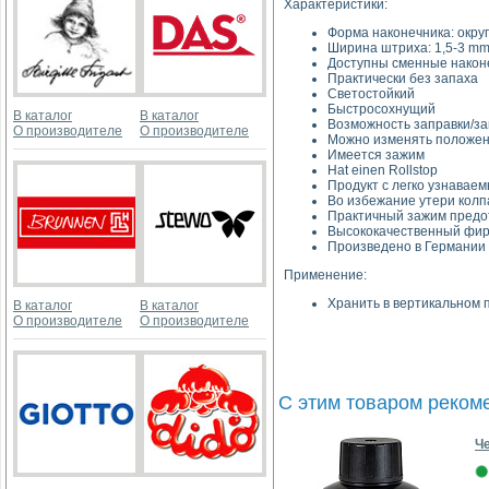
Характеристики:
Форма наконечника: окру
Ширина штриха: 1,5-3 m
Доступны сменные након
Практически без запаха
Светостойкий
Быстросохнущий
В каталог
В каталог
Возможность заправки/з
О производителе
О производителе
Можно изменять положен
Имеется зажим
Hat einen Rollstop
Продукт с легко узнавае
Во избежание утери колп
Практичный зажим предот
Высококачественный фир
Произведено в Германии
Применение:
Хранить в вертикальном
В каталог
В каталог
О производителе
О производителе
С этим товаром реком
Ч