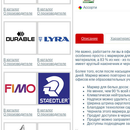
Ассорти
В каталог
В каталог
О производителе
О производителе
Описание
Характерис
Не важно, работаете ли вы в оф
особенно просто с маркером для
В каталог
В каталог
материалов, а 83 % из них - из 
О производителе
О производителе
имеет круглый наконечник и чер
Более того, если после насыщен
дней. Маркер можно повторно за
офисов или образовательных у
Маркер для белых досок:
Не менее, чем 90 % всей
Климатически нейтральны
Надписи можно удалить с
Ширина штриха округлого
Благодаря технологии cap
В каталог
В каталог
Чернила этого маркера д
О производителе
О производителе
Продукт доступен в черно
Продукт можно заправлят
Доступны подходящие зап