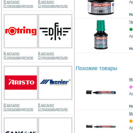
В каталог
В каталог
Ар
О производителе
О производителе
Н
Че
Ар
Н
В каталог
В каталог
О производителе
О производителе
Похожие товары
Ма
Ар
В каталог
В каталог
Н
О производителе
О производителе
Ма
Ар