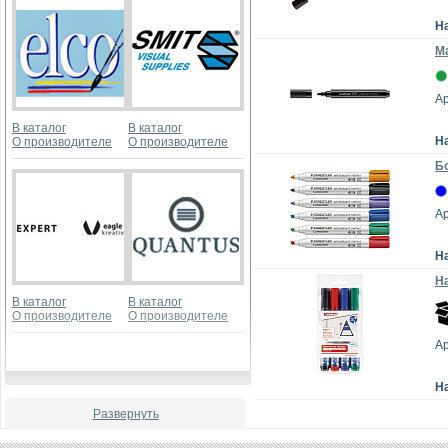
Н
Ма
Ар
В каталог
В каталог
Н
О производителе
О производителе
Бо
Ар
Н
На
В каталог
В каталог
О производителе
О производителе
Ар
Н
Развернуть