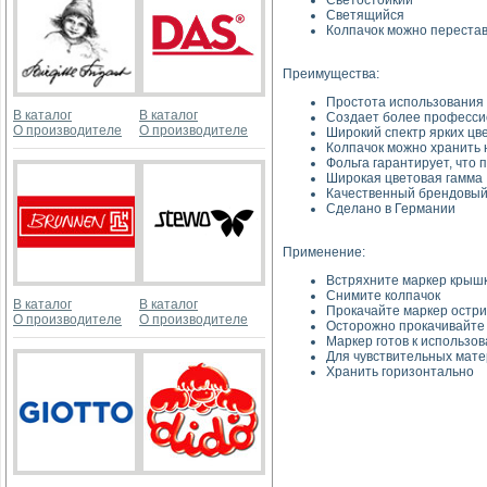
Светостойкий
Светящийся
Колпачок можно переста
Преимущества:
Простота использования -
В каталог
В каталог
Создает более профессио
О производителе
О производителе
Широкий спектр ярких цв
Колпачок можно хранить н
Фольга гарантирует, что 
Широкая цветовая гамма
Качественный брендовый
Сделано в Германии
Применение:
Встряхните маркер крышк
Снимите колпачок
В каталог
В каталог
Прокачайте маркер острие
О производителе
О производителе
Осторожно прокачивайте е
Маркер готов к использо
Для чувствительных мате
Хранить горизонтально