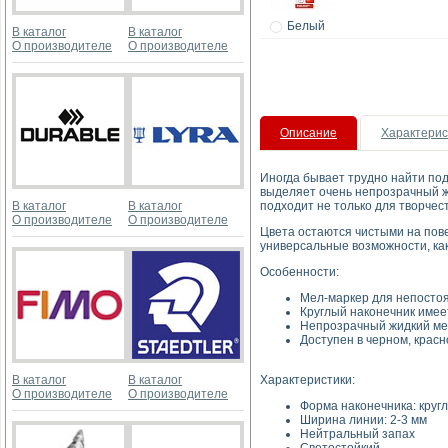
Белый
В каталог
В каталог
О производителе
О производителе
Описание
Характерис
Иногда бывает трудно найти под
выделяет очень непрозрачный жид
В каталог
В каталог
подходит не только для творчес
О производителе
О производителе
Цвета остаются чистыми на пове
универсальные возможности, как
Особенности:
Мел-маркер для непостоян
Круглый наконечник имее
Непрозрачный жидкий мел
Доступен в черном, крас
В каталог
В каталог
Характеристики:
О производителе
О производителе
Форма наконечника: круг
Ширина линии: 2-3 мм
Нейтральный запах