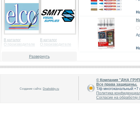
Н
На
Ар
В каталог
В каталог
О производителе
О производителе
Н
Развернуть
© Компания "ДНА ГРУ
Все права защищены.
Т/ф многоканальный:+7 (
Создание сайта:
Dnahobby.ru
Политика конфиденциа
В каталог
В каталог
Согласие на обработку
О производителе
О производителе