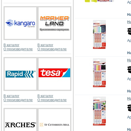
Ар
Н
На
А
В каталог
В каталог
О производителе
О производителе
Н
На
А
Н
В каталог
В каталог
На
О производителе
О производителе
А
Н