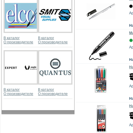
А
Н
Ма
В каталог
В каталог
О производителе
О производителе
Ар
Н
На
А
В каталог
В каталог
О производителе
О производителе
Н
На
А