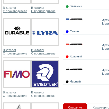
Зеленый
В каталог
В каталог
О производителе
О производителе
Арт
Марк
Синий
Арт
Марк
В каталог
В каталог
О производителе
О производителе
Красный
Арт
Марк
Черный
В каталог
В каталог
О производителе
О производителе
Описание
Характерис