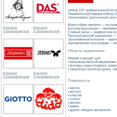
edding 103: универсальный инс
Перманентный маркер edding 10
обеспечивает длительный срок с
Водостойкие чернила — не размы
В каталог
В каталог
Быстрое высыхание — минимум 
О производителе
О производителе
Слабый запах — комфортное ис
Прочный круглый наконечник — 
Эргономичный колпачок — крепи
Заправляемая конструкция — во
Области применения
Маркер подходит для:
• производственной маркировки;
• бытовых задач (подписи, ремон
• творческих проектов (декор, ск
В каталог
В каталог
О производителе
О производителе
Поверхности
• картон;
• металл;
• пластик;
• стекло;
• дерево;
• камни;
• другие твёрдые материалы.