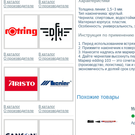
Характеристики
В каталог
В каталог
О производителе
О производителе
Толщина линии: 1,5−3 мм.
Тип наконечника: круглый.
Чернила: спиртовые, водостойк
Материал корпуса: пластик.
Особенность: универсальность, 
Инструкция по применению
1. Перед использованием встря
2. Прижмите наконечник к повер
3. Нанесите надпись или маркир
В каталог
В каталог
4. Дайте чернилам высохнуть пе
О производителе
О производителе
Маркер edding 103 — это сочет
(производство, логистика), так
экономичность и долгий срок сл
Похожие товары
В каталог
В каталог
Ма
О производителе
О производителе
Ар