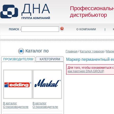
Профессиональ
дистрибьютор
ПОИСК :
О КОМПАНИИ
|
Каталог по
Главная
/
Каталог товаров
/
Марк
Маркер перманентный edd
ПРОИЗВОДИТЕЛЯМ
КАТЕГОРИЯМ
Для того, чтобы ознакомиться 
как партнер DNA GROUP
.
В каталог
В каталог
О производителе
О производителе