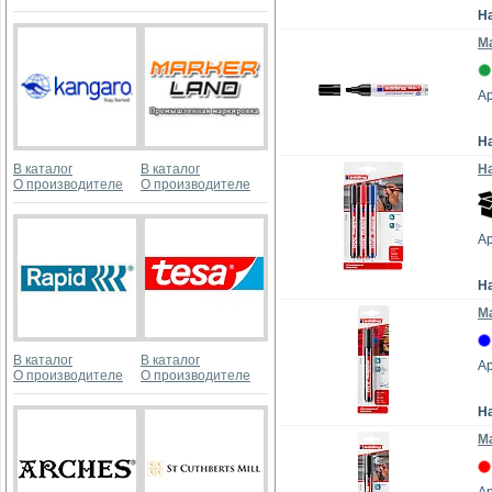
Н
М
Ар
Н
В каталог
В каталог
На
О производителе
О производителе
Ар
Н
Ма
В каталог
В каталог
Ар
О производителе
О производителе
Н
Ма