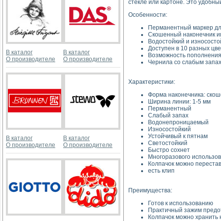
стекле или картоне. Это удобны
Особенности:
Перманентный маркер для 
Скошенный наконечник им
Водостойкий и износосто
Доступен в 10 разных цв
В каталог
В каталог
Возможность пополнения 
О производителе
О производителе
Чернила со слабым запах
Характеристики:
Форма наконечника: ско
Ширина линии: 1-5 мм
Перманентный
Слабый запах
Водонепроницаемый
Износостойкий
Устойчивый к пятнам
В каталог
В каталог
Светостойкий
О производителе
О производителе
Быстро сохнет
Многоразового использо
Колпачок можно переста
есть клип
Преимущества:
Готов к использованию
Практичный зажим предот
Колпачок можно хранить н