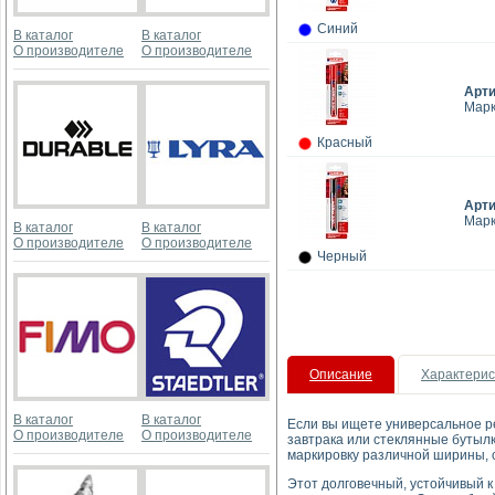
Синий
В каталог
В каталог
О производителе
О производителе
Арт
Марк
Красный
Арт
Марк
В каталог
В каталог
О производителе
О производителе
Черный
Описание
Характерис
В каталог
В каталог
Если вы ищете универсальное р
О производителе
О производителе
завтрака или стеклянные бутылк
маркировку различной ширины, о
Этот долговечный, устойчивый к