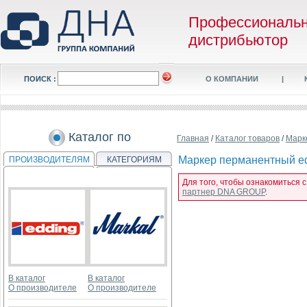
Профессиональ
дистрибьютор
ПОИСК :
О КОМПАНИИ
|
Каталог по
Главная
/
Каталог товаров
/
Марк
Маркер перманентный edd
ПРОИЗВОДИТЕЛЯМ
КАТЕГОРИЯМ
Для того, чтобы ознакомиться 
партнер DNA GROUP
.
В каталог
В каталог
О производителе
О производителе