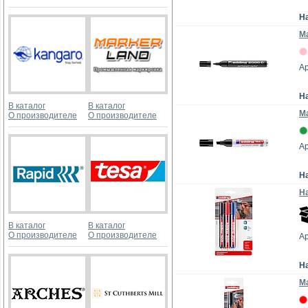
Н
Ма
Ар
Н
В каталог
В каталог
М
О производителе
О производителе
Ар
Н
На
В каталог
В каталог
О производителе
О производителе
Ар
Н
Ма