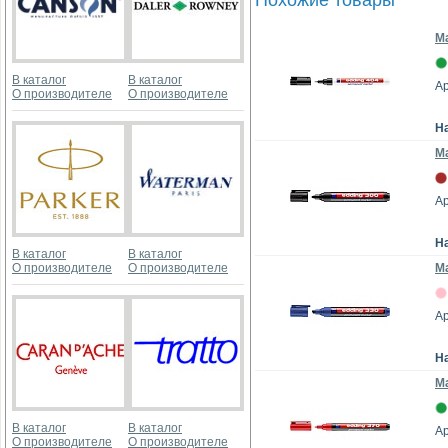
Похожие товары
Ма
В каталог
В каталог
Ар
О производителе
О производителе
Н
Ма
Ар
Н
В каталог
В каталог
О производителе
О производителе
Ма
Ар
Н
Ма
В каталог
В каталог
Ар
О производителе
О производителе