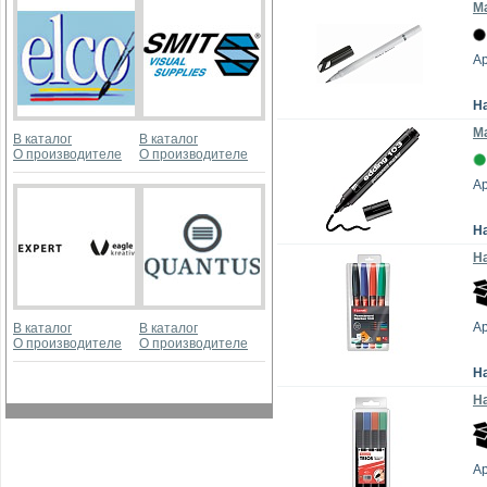
М
А
Н
Ма
В каталог
В каталог
О производителе
О производителе
Ар
Н
На
А
В каталог
В каталог
О производителе
О производителе
Н
На
А