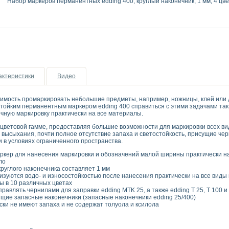
Набор маркеров перманентных edding 400, круглый наконечник, 1 мм, 4 цв
актеристики
Видео
имость промаркировать небольшие предметы, например, ножницы, клей или 
тойким перманентным маркером edding 400 справиться с этими задачами так
очную маркировку практически на все материалы.
цветовой гамме, предоставляя большие возможности для маркировки всех вид
 высыхания, почти полное отсутствие запаха и светостойкость, присущие че
 в условиях ограниченного пространства.
кер для нанесения маркировки и обозначений малой ширины практически на в
ло
руглого наконечника составляет 1 мм
изуются водо- и износостойкостью после нанесения практически на все виды
ы в 10 различных цветах
равлять чернилами для заправки edding MTK 25, а также edding T 25, T 100 и
щие запасные наконечники (запасные наконечники edding 25/400)
ки не имеют запаха и не содержат толуола и ксилола