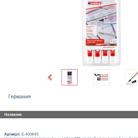
Previous
Германия
Название
Артикул
: E-400#4S