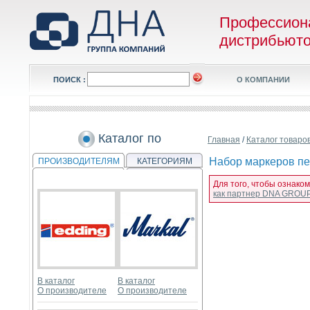
Профессион
дистрибьют
ПОИСК :
О КОМПАНИИ
Каталог по
Главная
/
Каталог товаро
Набор маркеров пер
ПРОИЗВОДИТЕЛЯМ
КАТЕГОРИЯМ
Для того, чтобы ознако
как партнер DNA GROU
В каталог
В каталог
О производителе
О производителе