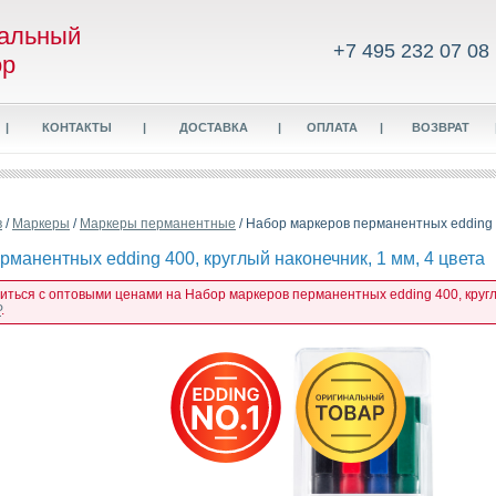
альный
+7 495 232 07 08
ор
|
КОНТАКТЫ
|
ДОСТАВКА
|
ОПЛАТА
|
ВОЗВРАТ
в
/
Маркеры
/
Маркеры перманентные
/ Набор маркеров перманентных edding 4
манентных edding 400, круглый наконечник, 1 мм, 4 цвета
миться с оптовыми ценами на Набор маркеров перманентных edding 400, круглы
P
.