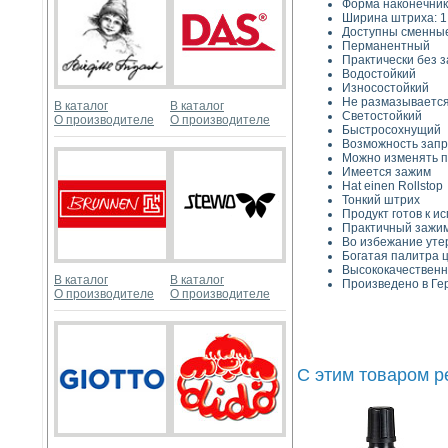
Форма наконечник
Ширина штриха: 
Доступны сменные
Перманентный
Практически без 
Водостойкий
Износостойкий
Не размазываетс
В каталог
В каталог
Светостойкий
О производителе
О производителе
Быстросохнущий
Возможность запр
Можно изменять п
Имеется зажим
Hat einen Rollstop
Тонкий штрих
Продукт готов к и
Практичный зажим
Во избежание утер
Богатая палитра 
Высококачествен
В каталог
В каталог
Произведено в Ге
О производителе
О производителе
С этим товаром 