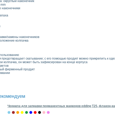
а: округлый наконечник
1 mm
 наконечники
запаха
я
авки/замены наконечников
оложение колпачка
спользованию
 предотвращает скатывание; с его помощью продукт можно прикрепить к од
и колпачка, он может быть зафиксирован на конце корпуса
цветов
ный фирменный продукт
рмании
рекомендуем
Чернила для заправки перманентных маркеров edding T25, флакон-ка