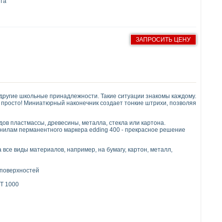
ета
ЗАПРОСИТЬ ЦЕНУ
другие школьные принадлежности. Такие ситуации знакомы каждому.
 просто! Миниатюрный наконечник создает тонкие штрихи, позволяя
ов пластмассы, древесины, металла, стекла или картона.
рнилам перманентного маркера edding 400 - прекрасное решение
се виды материалов, например, на бумагу, картон, металл,
 поверхностей
 T 1000