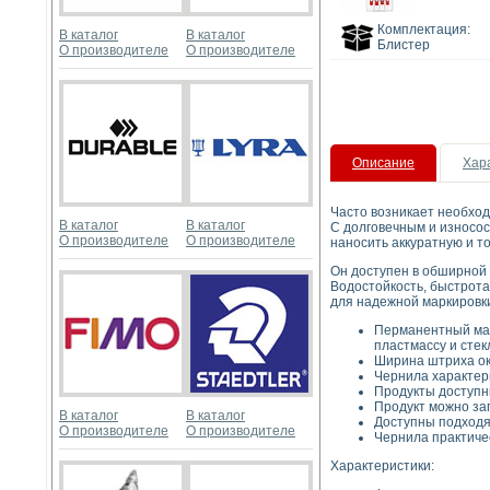
Комплектация:
В каталог
В каталог
Блистер
О производителе
О производителе
Описание
Хар
Часто возникает необход
В каталог
В каталог
С долговечным и износос
О производителе
О производителе
наносить аккуратную и т
Он доступен в обширной 
Водостойкость, быстрота
для надежной маркировки
Перманентный мар
пластмассу и стек
Ширина штриха ок
Чернила характер
Продукты доступн
Продукт можно зап
В каталог
В каталог
Доступны подходя
О производителе
О производителе
Чернила практичес
Характеристики: