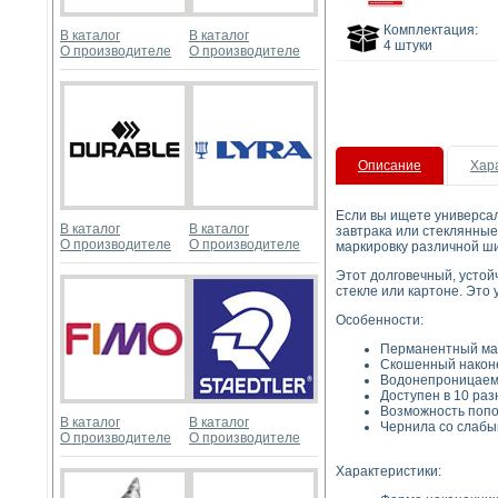
Комплектация:
В каталог
В каталог
4 штуки
О производителе
О производителе
Описание
Хар
Если вы ищете универсал
В каталог
В каталог
завтрака или стеклянные
О производителе
О производителе
маркировку различной ши
Этот долговечный, устойч
стекле или картоне. Это
Особенности:
Перманентный марк
Скошенный наконе
Водонепроницаемы
Доступен в 10 раз
Возможность попо
В каталог
В каталог
Чернила со слабы
О производителе
О производителе
Характеристики: