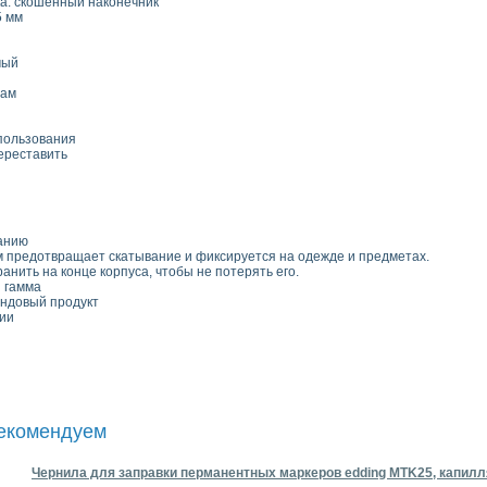
а: скошенный наконечник
5 мм
мый
нам
пользования
ереставить
ванию
 предотвращает скатывание и фиксируется на одежде и предметах.
анить на конце корпуса, чтобы не потерять его.
 гамма
ндовый продукт
ии
рекомендуем
Чернила для заправки перманентных маркеров edding MTK25, капилл