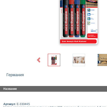
Previous
Германия
Название
Артикул
: E-330#4S