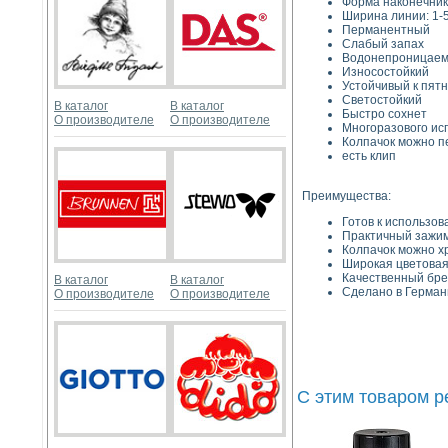
Форма наконечник
Ширина линии: 1-
Перманентный
Слабый запах
Водонепроницае
Износостойкий
Устойчивый к пят
Светостойкий
В каталог
В каталог
Быстро сохнет
О производителе
О производителе
Многоразового ис
Колпачок можно п
есть клип
Преимущества:
Готов к использо
Практичный зажим
Колпачок можно хр
Широкая цветовая
Качественный бре
В каталог
В каталог
Сделано в Герман
О производителе
О производителе
С этим товаром 