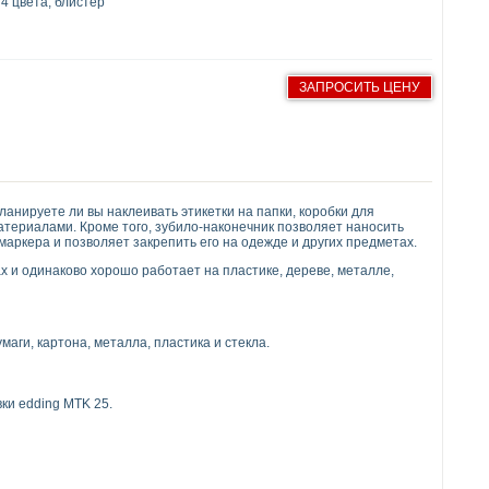
4 цвета, блистер
ЗАПРОСИТЬ ЦЕНУ
нируете ли вы наклеивать этикетки на папки, коробки для
атериалами. Кроме того, зубило-наконечник позволяет наносить
аркера и позволяет закрепить его на одежде и других предметах.
 и ​​одинаково хорошо работает на пластике, дереве, металле,
аги, картона, металла, пластика и стекла.
ки edding MTK 25.