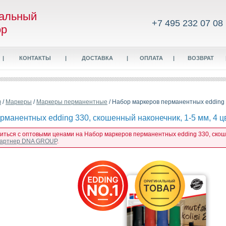
альный
+7 495 232 07 08
ор
|
КОНТАКТЫ
|
ДОСТАВКА
|
ОПЛАТА
|
ВОЗВРАТ
в
/
Маркеры
/
Маркеры перманентные
/ Набор маркеров перманентных edding 3
манентных edding 330, скошенный наконечник, 1-5 мм, 4 цв
миться с оптовыми ценами на Набор маркеров перманентных edding 330, скошен
 партнер DNA GROUP
.