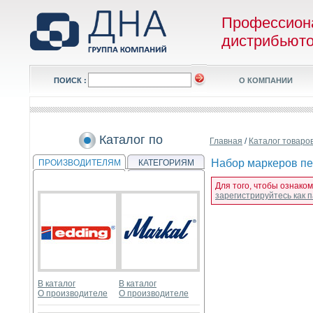
Профессион
дистрибьют
ПОИСК :
О КОМПАНИИ
Каталог по
Главная
/
Каталог товаро
Набор маркеров пер
ПРОИЗВОДИТЕЛЯМ
КАТЕГОРИЯМ
Для того, чтобы ознако
зарегистрируйтесь как
В каталог
В каталог
О производителе
О производителе