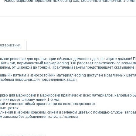
Набор маркеров перманентных edding 330, скошенный наконечник, 1-5 мм, 
актеристики
ьное решение для организации обычных домашних дел, не ищите дальше! Пла
 бутылки, перманентный маркер edding 330 работает практически со всеми м
рины, от широкой до тонкой. Практичный зажим предотвращает скатывание м
ивый к пятнам и износостойкий материал edding доступен в различных цветах
 удобный помощник для повседневных задач.
ер для маркировки и маркировки практически всех материалов, например бум
чник имеет ширину линии 1-5 мм.
й и износостойкий практически на всех поверхностях
ных цветах
лнения в черном, красном, синем и зеленом цветах с помощью службы заправ
м запахом без добавления толуола / ксилола