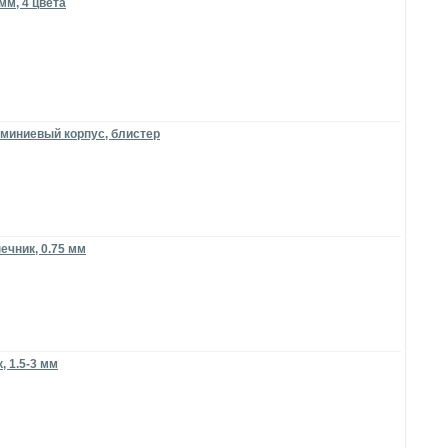
мм, 4 цвета
юминиевый корпус, блистер
ечник, 0.75 мм
 1.5-3 мм