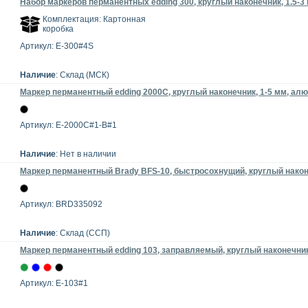
Набор маркеров перманентных edding 300, круглый наконечник, 1.5-3 
Комплектация: Картонная
коробка
Артикул: E-300#4S
Наличие
: Склад (МСК)
Маркер перманентный edding 2000C, круглый наконечник, 1-5 мм, ал
Артикул: E-2000C#1-B#1
Наличие
: Нет в наличии
Маркер перманентный Brady BFS-10, быстросохнущий, круглый након
Артикул: BRD335092
Наличие
: Склад (ССП)
Маркер перманентный edding 103, заправляемый, круглый наконечник,
Артикул: E-103#1