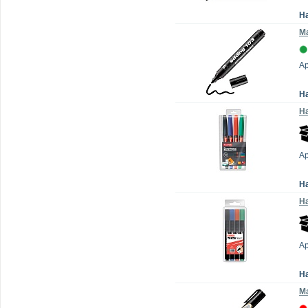
Н
Ма
Ар
Н
На
А
Н
На
А
Н
Ма