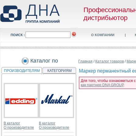
Профессиональ
дистрибьютор
ПОИСК :
О КОМПАНИИ
|
Каталог по
Главная
/
Каталог товаров
/
Марк
Маркер перманентный edd
ПРОИЗВОДИТЕЛЯМ
КАТЕГОРИЯМ
Для того, чтобы ознакомиться 
как партнер DNA GROUP
.
В каталог
В каталог
О производителе
О производителе