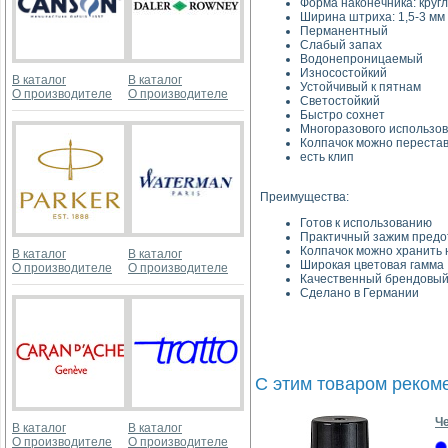
Форма наконечника: круг
Ширина штриха: 1,5-3 мм
Перманентный
Слабый запах
Водонепроницаемый
Износостойкий
В каталог
В каталог
Устойчивый к пятнам
О производителе
О производителе
Светостойкий
Быстро сохнет
Многоразового использо
Колпачок можно переста
есть клип
Преимущества:
Готов к использованию
Практичный зажим предо
Колпачок можно хранить н
В каталог
В каталог
Широкая цветовая гамма
О производителе
О производителе
Качественный брендовый
Сделано в Германии
С этим товаром реком
Ч
В каталог
В каталог
О производителе
О производителе