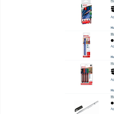
На
Ар
Н
М
Ар
Н
На
Ар
Н
М
А