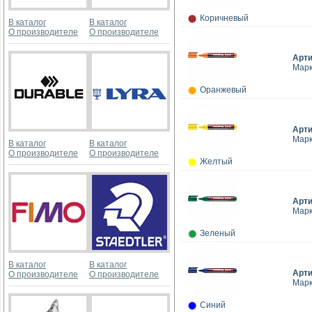
Коричневый
В каталог
В каталог
О производителе
О производителе
Арт
Марк
Оранжевый
Арт
Марк
В каталог
В каталог
О производителе
О производителе
Желтый
Арт
Марк
Зеленый
В каталог
В каталог
Арт
О производителе
О производителе
Марк
Синий