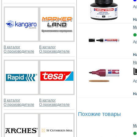
Ар
Н
М
Ар
В каталог
В каталог
О производителе
О производителе
Н
На
Ар
Н
В каталог
В каталог
О производителе
О производителе
Похожие товары
Ма