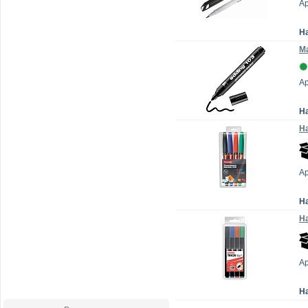
А
Н
Ма
Ар
Н
На
А
Н
На
А
Н