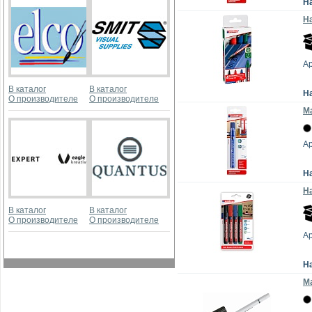
Н
На
Ар
В каталог
В каталог
Н
О производителе
О производителе
М
Ар
Н
На
В каталог
В каталог
О производителе
О производителе
Ар
Н
М