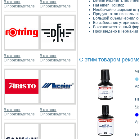
Можно изменять положен
В каталог
В каталог
Hat einen Rollstop
О производителе
О производителе
Необычайно широкий шт
Продукт готов к использ
Большой объем чернил о
Во избежание утери колп
Высококачественный фир
Произведено в Германии
В каталог
В каталог
С этим товаром реком
О производителе
О производителе
Ч
Ар
Н
Ч
В каталог
В каталог
О производителе
О производителе
Ар
Н