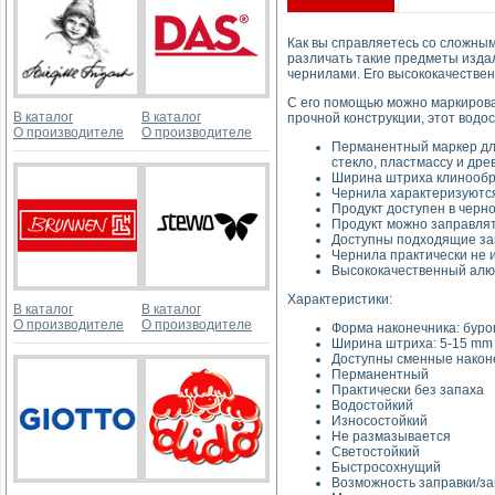
Как вы справляетесь со сложным
различать такие предметы изда
чернилами. Его высококачествен
С его помощью можно маркирова
В каталог
В каталог
прочной конструкции, этот водо
О производителе
О производителе
Перманентный маркер для
стекло, пластмассу и дре
Ширина штриха клинообра
Чернила характеризуются
Продукт доступен в черно
Продукт можно заправлять
Доступны подходящие зап
Чернила практически не 
Высококачественный алю
Характеристики:
В каталог
В каталог
О производителе
О производителе
Форма наконечника: буро
Ширина штриха: 5-15 mm
Доступны сменные након
Перманентный
Практически без запаха
Водостойкий
Износостойкий
Не размазывается
Светостойкий
Быстросохнущий
Возможность заправки/з