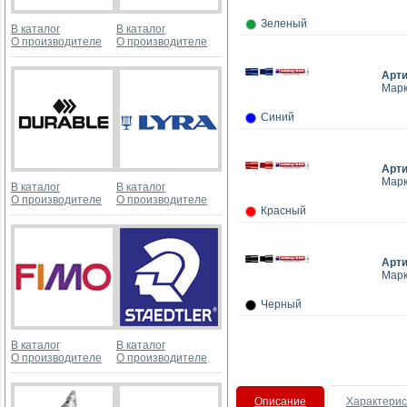
Зеленый
В каталог
В каталог
О производителе
О производителе
Арт
Марк
Синий
Арт
Марк
В каталог
В каталог
О производителе
О производителе
Красный
Арт
Марк
Черный
В каталог
В каталог
О производителе
О производителе
Описание
Характерис