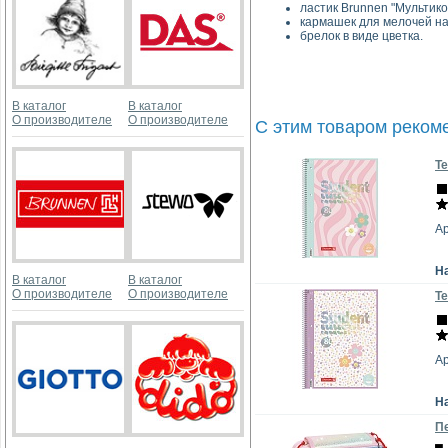
ластик Brunnen "Мультико
кармашек для мелочей на
брелок в виде цветка.
В каталог
В каталог
О производителе
О производителе
С этим товаром реком
Те
Ар
Н
В каталог
В каталог
О производителе
О производителе
Те
Ар
Н
Пе