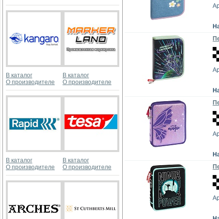
Ар
Н
Пе
Ар
В каталог
В каталог
О производителе
О производителе
Н
Пе
Ар
Н
В каталог
В каталог
Пе
О производителе
О производителе
Ар
Н