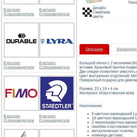
Пена
Дизайн:
В каталог
В каталог
Смайлики
О производителе
О производителе
цветы
Описание
Характерис
В каталог
В каталог
Большой пенал с 2 молниями Bru
О производителе
О производителе
вставка. Красивый брелок-подвес
Две секции позволяют уместить
Цвет внутренних отделений: М
Прекрасный подарок для девочки
Размер: 23 х 19 х 4 см.
Материал: Искусственная кожа
Наполнение:
9 цветных карандашей Ly
В каталог
В каталог
18 цветных карандашей Ly
О производителе
О производителе
2 чернографитных каранд
линейка пластиковая проз
металлическая точилка;
ножницы детские;