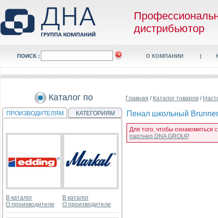
Профессиональ
дистрибьютор
ПОИСК :
О КОМПАНИИ
|
Каталог по
Главная
/
Каталог товаров
/
Наст
Пенал школьный Brunnen 
ПРОИЗВОДИТЕЛЯМ
КАТЕГОРИЯМ
Для того, чтобы ознакомиться 
партнер DNA GROUP
.
В каталог
В каталог
О производителе
О производителе