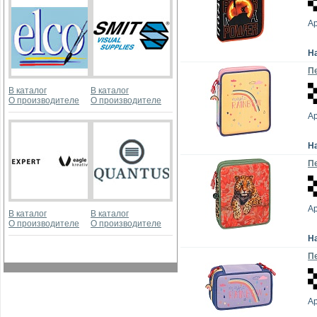
Ар
Н
Пе
В каталог
В каталог
О производителе
О производителе
Ар
Н
Пе
Ар
В каталог
В каталог
О производителе
О производителе
Н
Пе
Ар