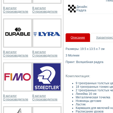
Пена
Дизайн:
В каталог
В каталог
Радуга
О производителе
О производителе
Описание
Характерис
Размеры: 19.5 х 13.5 х 7 см
В каталог
В каталог
О производителе
О производителе
3 Молнии
Принт: Волшебная радуга
Комплектация:
9 трехгранных толстых 
18 трехгранных тонких ц
2 трехгранных толстых 
Линейка 16 см
В каталог
В каталог
Металлическая точилка
О производителе
О производителе
Ножницы детские
Ластик
Кармашек для мелочей на
Расписание уроков