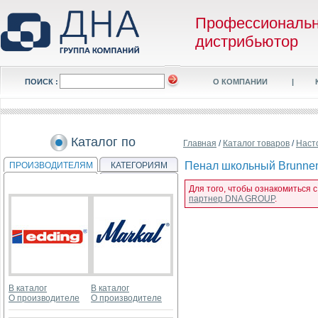
Профессиональ
дистрибьютор
ПОИСК :
О КОМПАНИИ
|
Каталог по
Главная
/
Каталог товаров
/
Наст
Пенал школьный Brunnen 
ПРОИЗВОДИТЕЛЯМ
КАТЕГОРИЯМ
Для того, чтобы ознакомиться с
партнер DNA GROUP
.
В каталог
В каталог
О производителе
О производителе