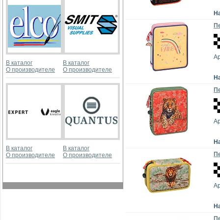
Н
Пе
Ар
В каталог
В каталог
О производителе
О производителе
Н
Пе
Ар
Н
В каталог
В каталог
Пе
О производителе
О производителе
Ар
Н
Пе