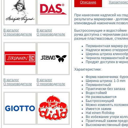
Описание
Характерис
При нанесении надписей на глад
результаты маркировки - долгов
клиновидный наконечник позволя
В каталог
В каталог
Быстросохнущие и водостойкие ч
О производителе
О производителе
ручка доступна с чернилами ра
разные пластмассовые, стеклянн
Перманентная маркер-ру
Надписи можно откоррек
Ширина штриха клинообра
Чернила перманентной ма
Продукт доступен в черно
Характеристики:
Форма наконечника: буро
В каталог
В каталог
Ширина штриха: 1-3 mm
О производителе
О производителе
Перманентный
Практически без запаха
Водостойкий
Не размазывается
Быстросохнущий
Можно изменять положен
Имеется зажим
Hat einen Rollstop
Во избежание утери колп
Практичный зажим предот
Высококачественный фир