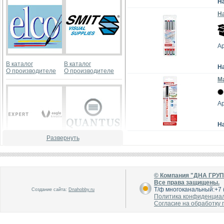
Н
На
Ар
В каталог
В каталог
Н
О производителе
О производителе
Ма
Ар
Н
Развернуть
В каталог
В каталог
О производителе
О производителе
© Компания "ДНА ГРУ
Все права защищены.
Т/ф многоканальный:+7 (
Создание сайта:
Dnahobby.ru
Политика конфиденциа
Согласие на обработку