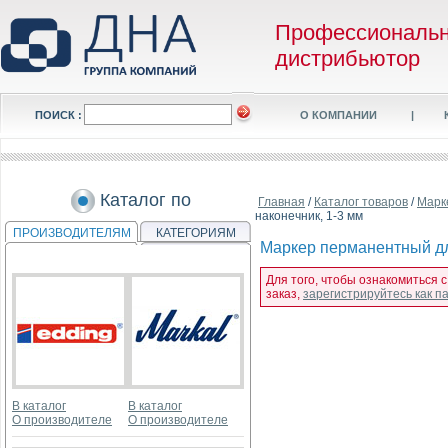
Профессиональ
дистрибьютор
ПОИСК :
О КОМПАНИИ
|
Каталог по
Главная
/
Каталог товаров
/
Марк
наконечник, 1-3 мм
ПРОИЗВОДИТЕЛЯМ
КАТЕГОРИЯМ
Мaркер перманентный дл
Для того, чтобы ознакомиться 
заказ,
зарегистрируйтесь как 
В каталог
В каталог
О производителе
О производителе