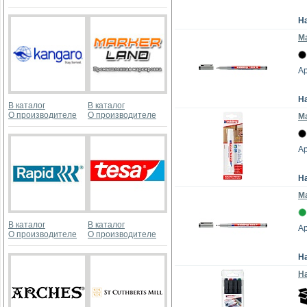
Н
М
Ар
Н
В каталог
В каталог
О производителе
О производителе
М
Ар
Н
Мa
В каталог
В каталог
Ар
О производителе
О производителе
Н
На