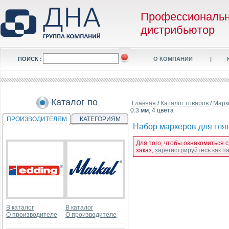
Профессиональ
дистрибьютор
ПОИСК :
О КОМПАНИИ
|
Каталог по
Главная
/
Каталог товаров
/
Марк
0.3 мм, 4 цвета
ПРОИЗВОДИТЕЛЯМ
КАТЕГОРИЯМ
Набор мaркеров для глян
Для того, чтобы ознакомиться 
заказ,
зарегистрируйтесь как 
В каталог
В каталог
О производителе
О производителе