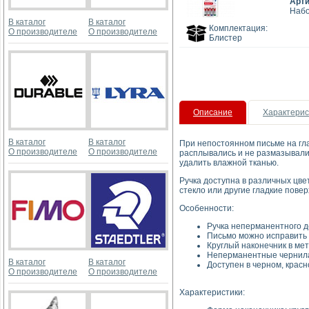
Арт
Набо
В каталог
В каталог
Комплектация:
О производителе
О производителе
Блистер
Описание
Характерис
В каталог
В каталог
При непостоянном письме на гла
О производителе
О производителе
расплывались и не размазывали
удалить влажной тканью.
Ручка доступна в различных цве
стекло или другие гладкие повер
Особенности:
Ручка неперманентного д
Письмо можно исправить
Круглый наконечник в ме
Неперманентные чернила 
В каталог
В каталог
Доступен в черном, красн
О производителе
О производителе
Характеристики: