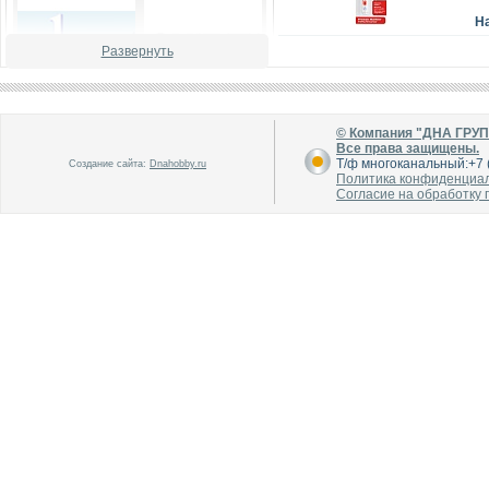
Н
Развернуть
© Компания "ДНА ГРУ
В каталог
В каталог
Все права защищены.
О производителе
О производителе
Т/ф многоканальный:+7 (
Создание сайта:
Dnahobby.ru
Политика конфиденциа
Согласие на обработку
В каталог
В каталог
О производителе
О производителе