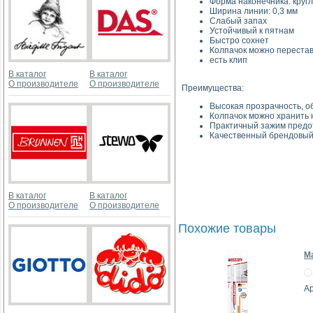
Форма наконечника: круг
Ширина линии: 0,3 мм
Слабый запах
Устойчивый к пятнам
Быстро сохнет
Колпачок можно переста
есть клип
В каталог
В каталог
О производителе
О производителе
Преимущества:
Высокая прозрачность, о
Колпачок можно хранить н
Практичный зажим предот
Качественный брендовый
В каталог
В каталог
О производителе
О производителе
Похожие товары
М
А