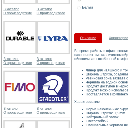
Белый
В каталог
В каталог
О производителе
О производителе
Описание
Характерис
Во время работы в офисе возник
наконечник в металлическом об
В каталог
В каталог
обеспечивает особенный комфорт
О производителе
О производителе
Линер для изящного и то
Ширина штриха, создавае
Резиновая зона захвата 
Чернила на водной основ
Продукт доступен в черно
Продукт можно использов
Поставляется в комплект
Характеристики:
В каталог
В каталог
Форма наконечника: окру
О производителе
О производителе
Ширина штриха: 0,5 mm
Нейтральный запах
Светостойкий
Специальные чернила не 