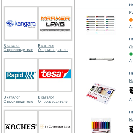
Н
Ру
Ар
Н
В каталог
В каталог
Ли
О производителе
О производителе
Ар
Н
На
В каталог
В каталог
Ар
О производителе
О производителе
Н
На