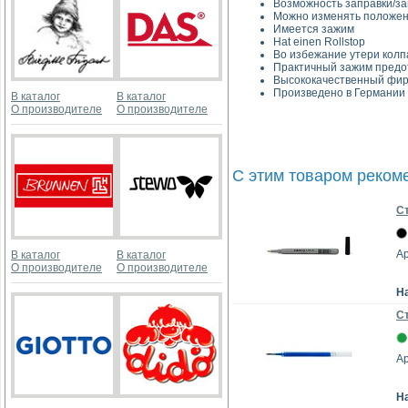
Возможность заправки/з
Можно изменять положен
Имеется зажим
Hat einen Rollstop
Во избежание утери колп
Практичный зажим предот
Высококачественный фир
Произведено в Германии
В каталог
В каталог
О производителе
О производителе
С этим товаром реком
Cт
Ар
В каталог
В каталог
О производителе
О производителе
Н
Ст
Ар
Н