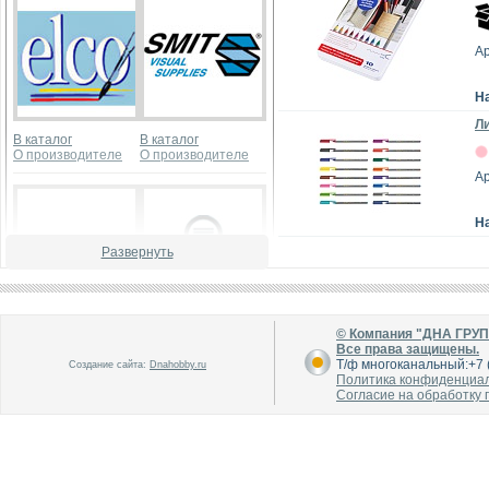
Ар
Н
Ли
В каталог
В каталог
О производителе
О производителе
Ар
Н
Развернуть
В каталог
В каталог
© Компания "ДНА ГРУ
О производителе
О производителе
Все права защищены.
Т/ф многоканальный:+7 (
Создание сайта:
Dnahobby.ru
Политика конфиденциа
Согласие на обработку