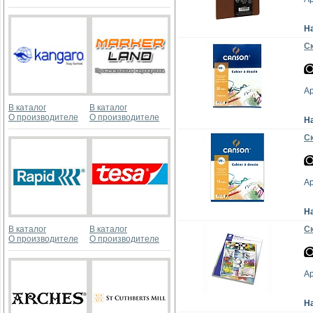
Н
Ск
А
В каталог
В каталог
О производителе
О производителе
Н
Ск
А
Н
В каталог
В каталог
Ск
О производителе
О производителе
Ар
Н