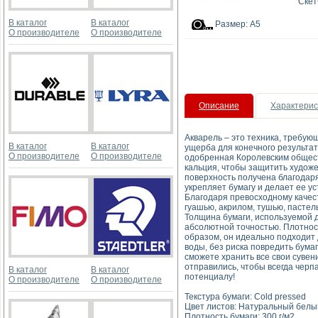
Скет
В каталог
В каталог
Размер: А5
О производителе
О производителе
Описание
Характерис
Акварель – это техника, требую
В каталог
В каталог
ущерба для конечного результат
О производителе
О производителе
одобренная Королевским общест
кальция, чтобы защитить худож
поверхность получена благодар
укрепляет бумагу и делает ее у
Благодаря превосходному качест
гуашью, акрилом, тушью, пастел
Толщина бумаги, используемой 
абсолютной точностью. Плотност
образом, он идеально подходит 
воды, без риска повредить бума
сможете хранить все свои сувен
отправились, чтобы всегда черпа
В каталог
В каталог
потенциалу!
О производителе
О производителе
Текстура бумаги: Cold pressed
Цвет листов: Натуральный белы
Плотность бумаги: 300 г/м2