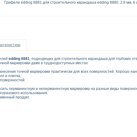
Грифели edding 8881 для строительного карандаша edding 8880, 2.8 мм, 6 
актеристики
фелей
edding 8881
, подходящих для строительного карандаша для глубоких о
чной маркировки даже в труднодоступных местах.
несения точной маркировки практически для всех поверхностей. Хорошо нано
лл и плитка.
 поверхностей.
ить перманентную и неперманентную маркировку на разные виды поверхностей
горазового использования.
менный продукт.