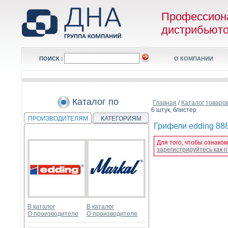
Профессион
дистрибьют
ПОИСК :
О КОМПАНИИ
Каталог по
Главная
/
Каталог товаро
6 штук, блистер
ПРОИЗВОДИТЕЛЯМ
КАТЕГОРИЯМ
Грифели edding 888
Для того, чтобы ознаком
зарегистрируйтесь как
В каталог
В каталог
О производителе
О производителе