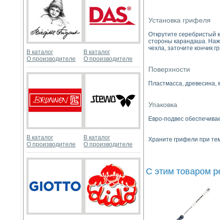
Установка грифеля
Открутите серебристый к
стороны карандаша. Нажи
чехла, заточите кончик г
В каталог
В каталог
О производителе
О производителе
Поверхности
Пластмасса, древесина, м
Упаковка
Евро-подвес обеспечива
В каталог
В каталог
Храните грифели при тем
О производителе
О производителе
С этим товаром 