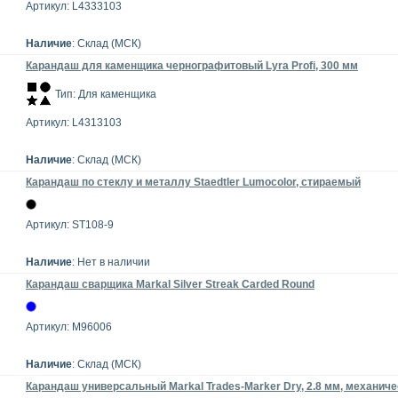
Артикул: L4333103
Наличие
: Склад (МСК)
Карандаш для каменщика чернографитовый Lyra Profi, 300 мм
Тип: Для каменщика
Артикул: L4313103
Наличие
: Склад (МСК)
Карандаш по стеклу и металлу Staedtler Lumocolor, стираемый
Артикул: ST108-9
Наличие
: Нет в наличии
Карандаш сварщика Markal Silver Streak Carded Round
Артикул: M96006
Наличие
: Склад (МСК)
Карандаш универсальный Markal Trades-Marker Dry, 2.8 мм, механич