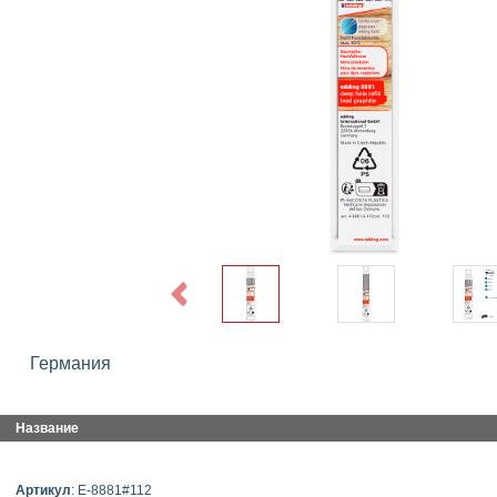
Previous
Германия
Название
Артикул
: E-8881#112