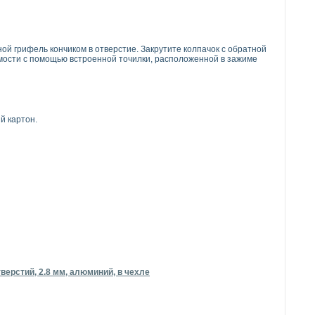
ой грифель кончиком в отверстие. Закрутите колпачок с обратной
мости с помощью встроенной точилки, расположенной в зажиме
й картон.
верстий, 2.8 мм, алюминий, в чехле