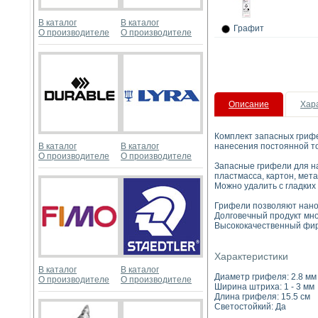
В каталог
В каталог
Графит
О производителе
О производителе
Описание
Хар
Комплект запасных гри
В каталог
В каталог
нанесения постоянной то
О производителе
О производителе
Запасные грифели для на
пластмасса, картон, мета
Можно удалить с гладких
Грифели позволяют нанос
Долговечный продукт мно
Высококачественный фир
Характеристики
В каталог
В каталог
Диаметр грифеля: 2.8 мм
О производителе
О производителе
Ширина штриха: 1 - 3 мм
Длина грифеля: 15.5 см
Светостойкий: Да