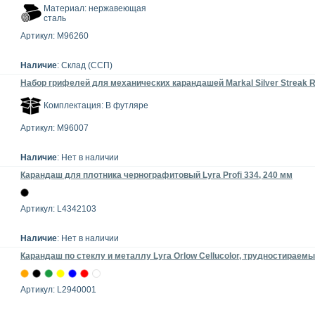
Материал: нержавеющая
сталь
Артикул: M96260
Наличие
: Склад (ССП)
Набор грифелей для механических карандашей Markal Silver Streak R
Комплектация: В футляре
Артикул: M96007
Наличие
: Нет в наличии
Карандаш для плотника чернографитовый Lyra Profi 334, 240 мм
Артикул: L4342103
Наличие
: Нет в наличии
Карандаш по стеклу и металлу Lyra Orlow Cellucolor, трудностираем
Артикул: L2940001