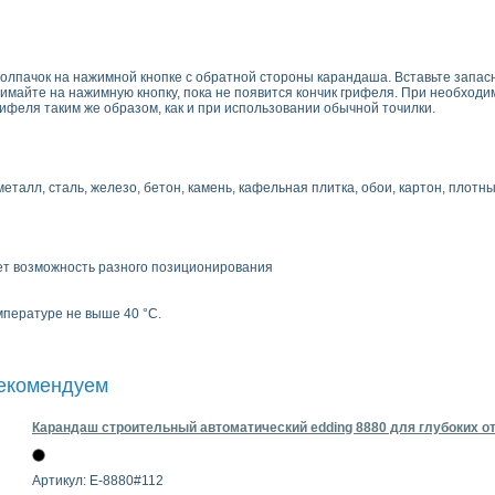
олпачок на нажимной кнопке с обратной стороны карандаша. Вставьте запасн
майте на нажимную кнопку, пока не появится кончик грифеля. При необходи
рифеля таким же образом, как и при использовании обычной точилки.
еталл, сталь, железо, бетон, камень, кафельная плитка, обои, картон, плотны
ет возможность разного позиционирования
пературе не выше 40 °C.
рекомендуем
Карандаш строительный автоматический edding 8880 для глубоких от
Артикул: E-8880#112