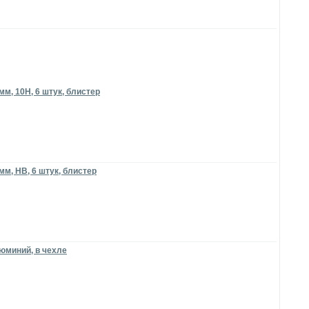
мм, 10H, 6 штук, блистер
мм, HB, 6 штук, блистер
люминий, в чехле