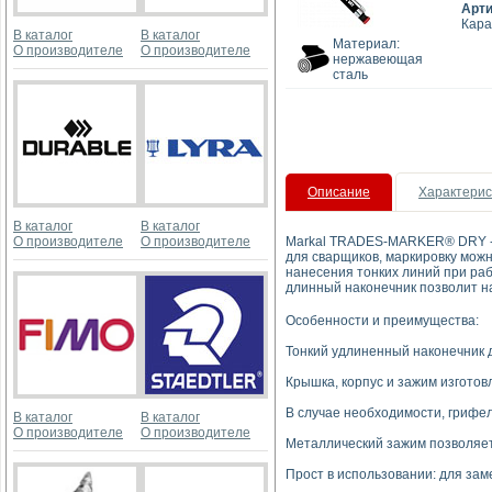
Арт
Кара
В каталог
В каталог
Материал:
О производителе
О производителе
нержавеющая
сталь
Описание
Характерис
В каталог
В каталог
О производителе
О производителе
Markal TRADES-MARKER® DRY - э
для сварщиков, маркировку можн
нанесения тонких линий при раб
длинный наконечник позволит на
Особенности и преимущества:
Тонкий удлиненный наконечник д
Крышка, корпус и зажим изгото
В случае необходимости, грифел
В каталог
В каталог
О производителе
О производителе
Металлический зажим позволяет
Прост в использовании: для зам