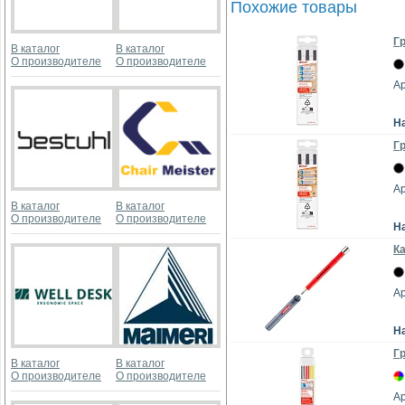
Похожие товары
Гр
В каталог
В каталог
О производителе
О производителе
Ар
Н
Гр
Ар
В каталог
В каталог
О производителе
О производителе
Н
Ка
Ар
Н
Гр
В каталог
В каталог
О производителе
О производителе
Ар