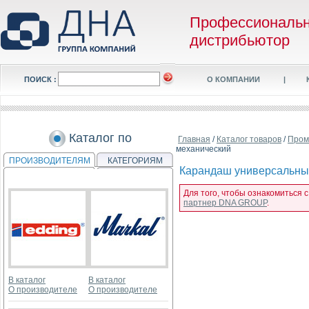
Профессиональ
дистрибьютор
ПОИСК :
О КОМПАНИИ
|
Каталог по
Главная
/
Каталог товаров
/
Пром
механический
ПРОИЗВОДИТЕЛЯМ
КАТЕГОРИЯМ
Карандаш универсальный 
Для того, чтобы ознакомиться 
партнер DNA GROUP
.
В каталог
В каталог
О производителе
О производителе