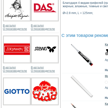
Благодаря 4 видам грифелей (гр
жирные, влажные, темные и све
Ø=2.8 mm, L = 125mm;
В каталог
В каталог
О производителе
О производителе
С этим товаром реком
Ка
Ар
В каталог
В каталог
Н
О производителе
О производителе
Ма
Ар
Н
Ка