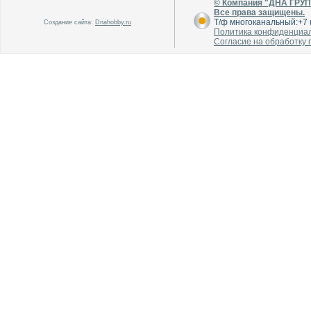
© Компания "ДНА ГРУ
Все права защищены.
Т/ф многоканальный:+7 (
Создание сайта:
Dnahobby.ru
Политика конфиденциа
Согласие на обработку
В каталог
В каталог
О производителе
О производителе
В каталог
В каталог
О производителе
О производителе