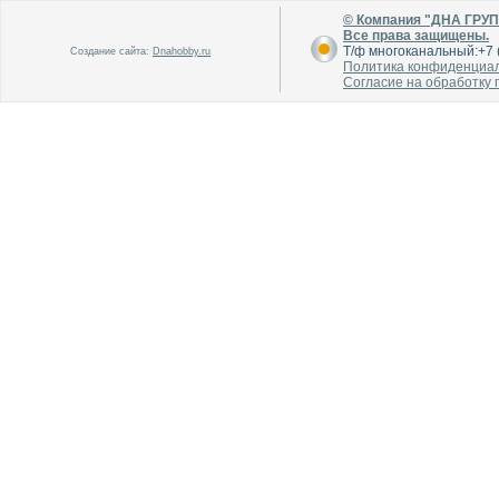
© Компания "ДНА ГРУ
Все права защищены.
Т/ф многоканальный:+7 (
Создание сайта:
Dnahobby.ru
Политика конфиденциа
Согласие на обработку
В каталог
В каталог
О производителе
О производителе
В каталог
В каталог
О производителе
О производителе