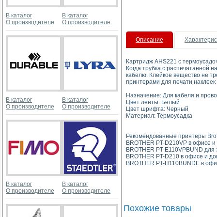
В каталог
В каталог
О производителе
О производителе
Описание
Характерис
Картридж AHS221 с термоусадочн
Когда трубка с распечатанной н
кабелю. Клейкое вещество не тр
принтерами для печати наклеек 
Назначение: Для кабеля и пров
В каталог
В каталог
Цвет ленты: Белый
О производителе
О производителе
Цвет шрифта: Черный
Материал: Термоусадка
Рекомендованные принтеры Brot
BROTHER PT-D210VP в офисе и
BROTHER PT-E110VPBUND для э
BROTHER PT-D210 в офисе и до
BROTHER PT-H110BUNDE в офис
В каталог
В каталог
О производителе
О производителе
Похожие товары