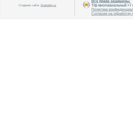
Все права защищены.
Т/ф многоканальный:+7 (
Создание сайта:
Dnahobby.ru
Политика конфиденциа
Согласие на обработку
В каталог
В каталог
О производителе
О производителе
В каталог
В каталог
О производителе
О производителе