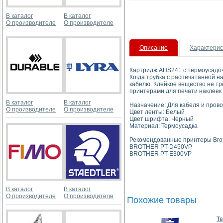
В каталог
В каталог
О производителе
О производителе
Описание
Характерис
Картридж AHS241 с термоусадочн
Когда трубка с распечатанной н
кабелю. Клейкое вещество не тр
принтерами для печати наклеек 
В каталог
В каталог
Назначение: Для кабеля и пров
О производителе
О производителе
Цвет ленты: Белый
Цвет шрифта: Черный
Материал: Термоусадка
Рекомендованные принтеры Brot
BROTHER PT-D450VP
BROTHER PT-E300VP
В каталог
В каталог
О производителе
О производителе
Похожие товары
Те