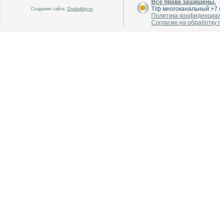
Все права защищены.
Т/ф многоканальный:+7 (
Создание сайта:
Dnahobby.ru
Политика конфиденциа
Согласие на обработку
В каталог
В каталог
О производителе
О производителе
В каталог
В каталог
О производителе
О производителе