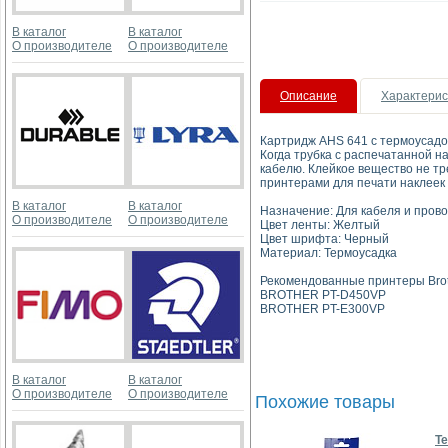
В каталог
В каталог
О производителе
О производителе
Описание
Характерис
Картридж AHS 641 с термоусадоч
Когда трубка с распечатанной н
кабелю. Клейкое вещество не тр
принтерами для печати наклеек 
В каталог
В каталог
Назначение: Для кабеля и пров
О производителе
О производителе
Цвет ленты: Желтый
Цвет шрифта: Черный
Материал: Термоусадка
Рекомендованные принтеры Brot
BROTHER PT-D450VP
BROTHER PT-E300VP
В каталог
В каталог
О производителе
О производителе
Похожие товары
Те