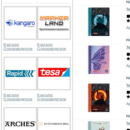
Н
Те
А
Н
В каталог
В каталог
Те
О производителе
О производителе
А
Н
Те
В каталог
В каталог
О производителе
О производителе
А
Н
Те