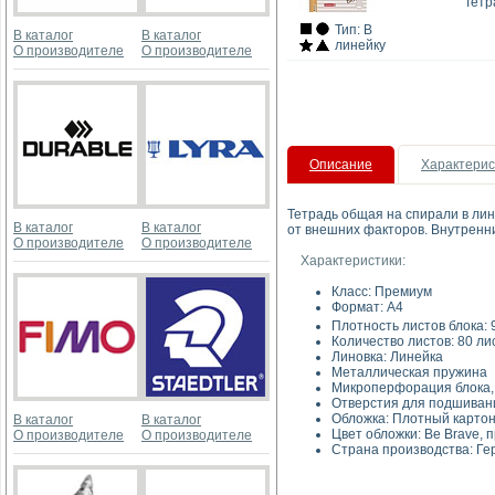
Тетр
Тип: В
В каталог
В каталог
линейку
О производителе
О производителе
Описание
Характерис
Тетрадь общая на спирали в лин
В каталог
В каталог
от внешних факторов. Внутренни
О производителе
О производителе
Характеристики:
Класс: Премиум
Формат: A4
Плотность листов блока: 9
Количество листов: 80 ли
Линовка: Линейка
Металлическая пружина
Микроперфорация блока, 
Отверстия для подшивани
Обложка: Плотный картон
В каталог
В каталог
Цвет обложки: Be Brave, 
О производителе
О производителе
Страна производства: Г