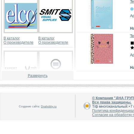
Те
А
Н
Те
В каталог
В каталог
О производителе
О производителе
Ар
Н
Развернуть
В каталог
В каталог
О производителе
О производителе
© Компания "ДНА ГРУ
Все права защищены.
Т/ф многоканальный:+7 (
Создание сайта:
Dnahobby.ru
Политика конфиденциа
Согласие на обработку