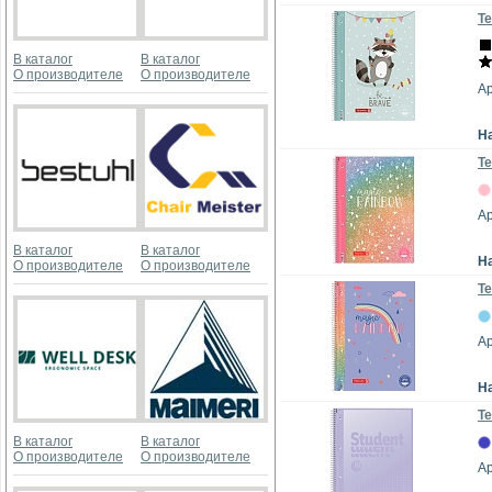
Те
В каталог
В каталог
О производителе
О производителе
А
Н
Те
Ар
В каталог
В каталог
Н
О производителе
О производителе
Те
Ар
Н
Те
В каталог
В каталог
О производителе
О производителе
А