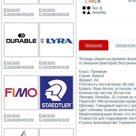
Тетр
Тип: В
В каталог
В каталог
линейку
О производителе
О производителе
Описание
Характерис
Тетрадь общая на пружине форма
В каталог
В каталог
от внешних факторов. Внутренни
О производителе
О производителе
Класс: Премиум
Серия: Natural
Формат: A4
Плотность листов блока: 90 г/м2
Бумага: Ярко-белая, атласная, 
Количество листов: 80 листов
Линовка: Линейка, 32 строки на 
Переплёт: Металлическая пруж
Обложка: Глянцевый картон с пр
Цвет обложки: Бежево-зеленый 
Микроперфорация блока, что по
В каталог
В каталог
Отверстия для подшивания листо
О производителе
О производителе
Страна производства: Германия