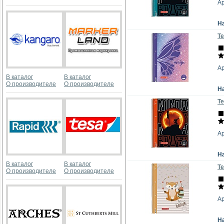
А
Н
Те
А
В каталог
В каталог
О производителе
О производителе
Н
Те
А
Н
В каталог
В каталог
Те
О производителе
О производителе
Ар
Н