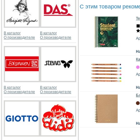
С этим товаром реком
Те
В каталог
В каталог
О производителе
О производителе
Ар
Н
К
Ар
В каталог
В каталог
Н
О производителе
О производителе
Бл
Ар
Н