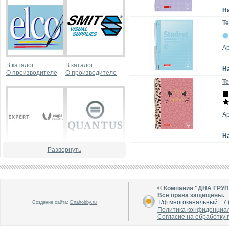
Н
Те
А
В каталог
В каталог
Н
О производителе
О производителе
Те
Ар
Н
Развернуть
В каталог
В каталог
О производителе
О производителе
© Компания "ДНА ГРУ
Все права защищены.
Т/ф многоканальный:+7 (
Создание сайта:
Dnahobby.ru
Политика конфиденциа
Согласие на обработку