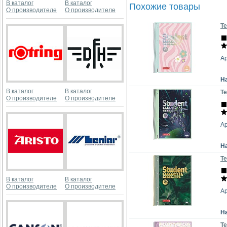
В каталог
В каталог
Похожие товары
О производителе
О производителе
Те
Ар
Н
В каталог
В каталог
Те
О производителе
О производителе
Ар
Н
Те
В каталог
В каталог
О производителе
О производителе
Ар
Н
Те