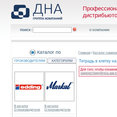
Профессион
дистрибьют
ПОИСК :
О КОМПАНИИ
Каталог по
Главная
/
Каталог товаро
Тетрадь в клетку н
ПРОИЗВОДИТЕЛЯМ
КАТЕГОРИЯМ
Для того, чтобы ознаком
зарегистрируйтесь как
В каталог
В каталог
О производителе
О производителе