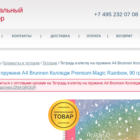
альный
+7 495 232 07 08
ор
|
КОНТАКТЫ
|
ДОСТАВКА
|
ОПЛАТА
|
ВОЗВРАТ
в
/
Блокноты и тетради
/
Тетради
/ Тетрадь в клетку на пружине А4 Brunnen Кол
а пружине А4 Brunnen Колледж Premium Magic Rainbow, 90 гр
иться с оптовыми ценами на Тетрадь в клетку на пружине А4 Brunnen Колледж 
 партнер DNA GROUP
.