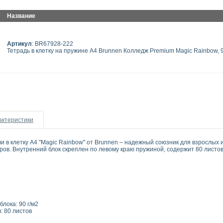
Название
Артикул
: BR67928-222
Тетрадь в клетку на пружине А4 Brunnen Колледж Premium Magic Rainbow, 9
актеристики
и в клетку А4 "Magic Rainbow" от Brunnen – надежный союзник для взрослых 
ров. Внутренний блок скреплен по левому краю пружиной, содержит 80 листов
мат: A4
стов блока: 90 г/м2
: 80 листов