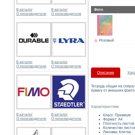
В каталог
В каталог
Фото
О производителе
О производителе
Розовый
В каталог
В каталог
О производителе
О производителе
Описание
Хар
Тетрадь общая на спирал
бумагу от внешних факто
Характеристики:
В каталог
В каталог
Класс: Премиум
О производителе
О производителе
Фор
Плотность ли
Количество листов
Линовка: Клетка