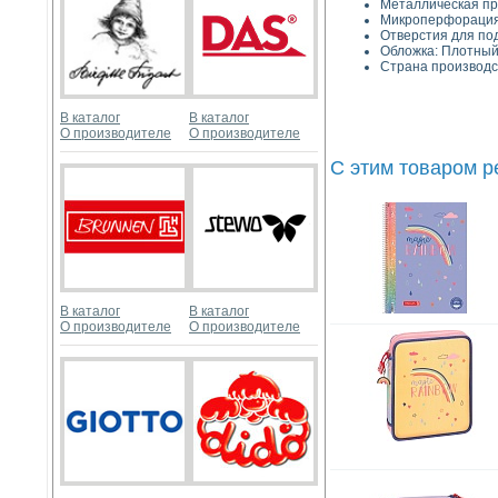
Металличес
Микроперфора
Отверстия для п
Обложка: Плотный
Страна производс
В каталог
В каталог
О производителе
О производителе
С этим товаром 
В каталог
В каталог
О производителе
О производителе