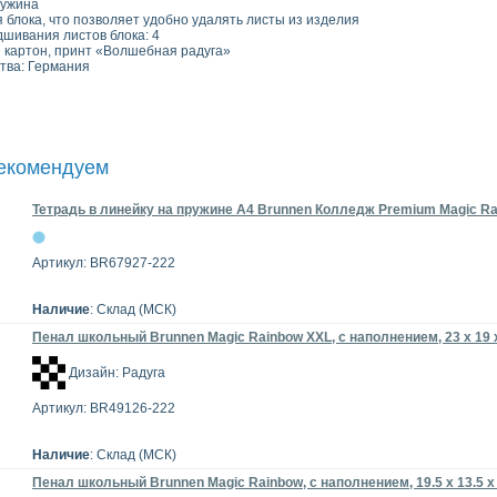
кая пружина
ция блока, что позволяет удобно удалять листы из из
одшивания листов блока: 4
 картон, принт «Волшебная радуга»
тва: Германия
рекомендуем
Тетрадь в линейку на пружине А4 Brunnen Колледж Premium Magic Rai
Артикул: BR67927-222
Наличие
: Склад (МСК)
Пенал школьный Brunnen Magic Rainbow XXL, с наполнением, 23 x 19 
Дизайн: Радуга
Артикул: BR49126-222
Наличие
: Склад (МСК)
Пенал школьный Brunnen Magic Rainbow, с наполнением, 19.5 x 13.5 x