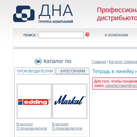
Профессион
дистрибьют
ПОИСК :
О КОМПАНИИ
Каталог по
Главная
/
Каталог товаро
Тетрадь в линейку 
ПРОИЗВОДИТЕЛЯМ
КАТЕГОРИЯМ
Для того, чтобы ознако
заказ,
зарегистрируйте
В каталог
В каталог
О производителе
О производителе