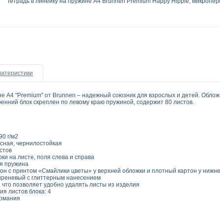
Тетрадь в линейку на пружине А4 Brunnen Premium Happy Hippie, микроперф
актеристики
е А4 "Premium" от Brunnen – надежный союзник для взрослых и детей. Облож
енний блок скреплен по левому краю пружиной, содержит 80 листов.
90 г/м2
асная, чернилостойкая
стов
оки на листе, поля слева и справа
я пружина
он с принтом «Смайлики цветы» у верхней обложки и плотный картон у нижн
сиреневый с глиттерным нанесением
что позволяет удобно удалять листы из изделия
я листов блока: 4
ермания