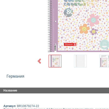
Previous
Германия
Название
Артикул
: BR10679274-22