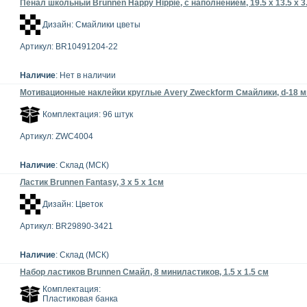
Пенал школьный Brunnen Happy Hippie, с наполнением, 19.5 х 13.5 х 3
Дизайн: Смайлики цветы
Артикул: BR10491204-22
Наличие
: Нет в наличии
Мотивационные наклейки круглые Avery Zweckform Смайлики, d-18 мм,
Комплектация: 96 штук
Артикул: ZWC4004
Наличие
: Склад (МСК)
Ластик Brunnen Fantasy, 3 х 5 х 1см
Дизайн: Цветок
Артикул: BR29890-3421
Наличие
: Склад (МСК)
Набор ластиков Brunnen Смайл, 8 миниластиков, 1.5 х 1.5 см
Комплектация:
Пластиковая банка