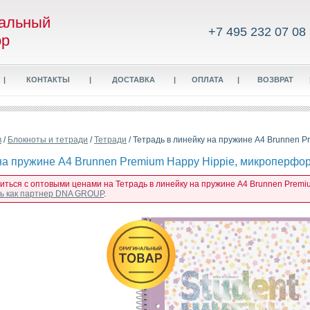
альный
+7 495 232 07 08
ор
|
КОНТАКТЫ
|
ДОСТАВКА
|
ОПЛАТА
|
ВОЗВРАТ
в
/
Блокноты и тетради
/
Тетради
/ Тетрадь в линейку на пружине А4 Brunnen P
на пружине А4 Brunnen Premium Happy Hippie, микроперфора
миться с оптовыми ценами на Тетрадь в линейку на пружине А4 Brunnen Premiu
сь как партнер DNA GROUP
.