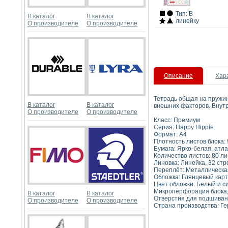
Тип: В
В каталог
В каталог
линейку
О производителе
О производителе
Описание
Хар
Тетрадь общая на пружин
В каталог
В каталог
внешних факторов. Внутр
О производителе
О производителе
Класс: Премиум
Серия: Happy Hippie
Формат: A4
Плотность листов блока: 
Бумага: Ярко-белая, атл
Количество листов: 80 ли
Линовка: Линейка, 32 стр
Переплёт: Металлическа
Обложка: Глянцевый карт
Цвет обложки: Белый и 
Микроперфорация блока, 
В каталог
В каталог
Отверстия для подшивани
О производителе
О производителе
Страна производства: Г