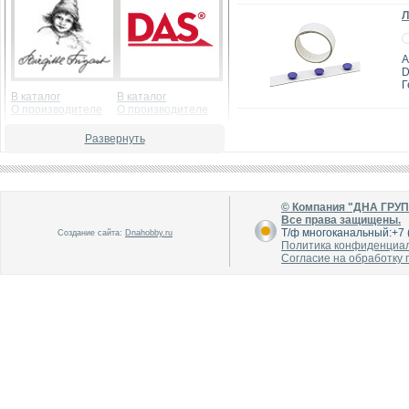
Л
А
D
Г
В каталог
В каталог
О производителе
О производителе
Развернуть
© Компания "ДНА ГРУ
Все права защищены.
Т/ф многоканальный:+7 (
Создание сайта:
Dnahobby.ru
Политика конфиденциа
В каталог
В каталог
Согласие на обработку
О производителе
О производителе