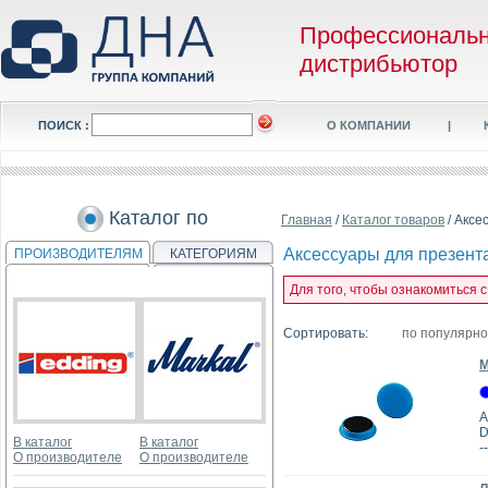
Профессиональ
дистрибьютор
ПОИСК :
О КОМПАНИИ
|
Каталог по
Главная
/
Каталог товаров
/ Аксе
Аксессуары для презент
ПРОИЗВОДИТЕЛЯМ
КАТЕГОРИЯМ
Для того, чтобы ознакомиться 
Сортировать:
по популярн
М
А
D
В каталог
В каталог
--
О производителе
О производителе