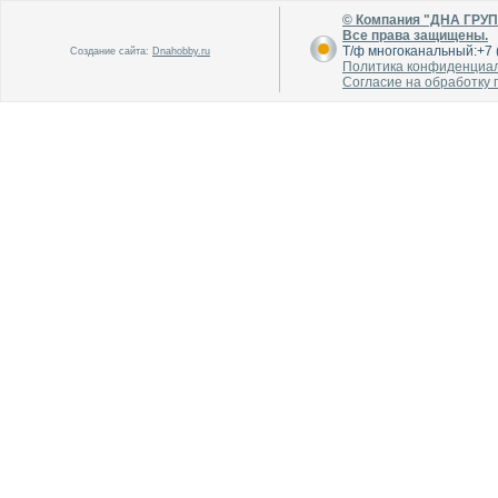
© Компания "ДНА ГРУ
Все права защищены.
Т/ф многоканальный:+7 (
Создание сайта:
Dnahobby.ru
Политика конфиденциа
Согласие на обработку
В каталог
В каталог
О производителе
О производителе
В каталог
В каталог
О производителе
О производителе
В каталог
В каталог
О производителе
О производителе