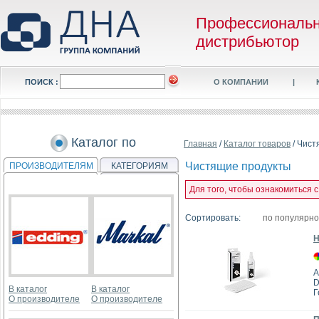
Профессиональ
дистрибьютор
ПОИСК :
О КОМПАНИИ
|
Каталог по
Главная
/
Каталог товаров
/ Чист
Чистящие продукты
ПРОИЗВОДИТЕЛЯМ
КАТЕГОРИЯМ
Для того, чтобы ознакомиться 
Сортировать:
по популярн
Н
А
D
В каталог
В каталог
Г
О производителе
О производителе