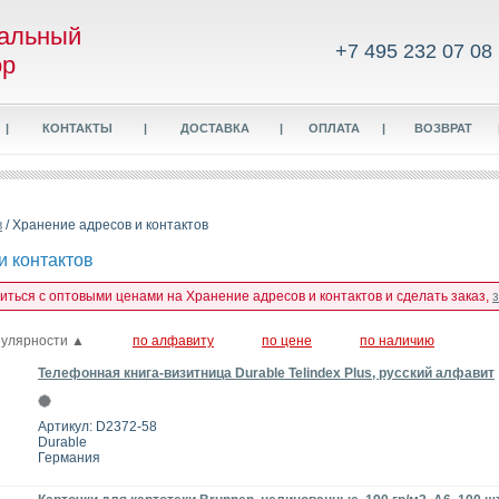
альный
+7 495 232 07 08
ор
|
КОНТАКТЫ
|
ДОСТАВКА
|
ОПЛАТА
|
ВОЗВРАТ
в
/ Хранение адресов и контактов
и контактов
миться с оптовыми ценами на Хранение адресов и контактов и сделать заказ,
пулярности ▲
по алфавиту
по цене
по наличию
Телефонная книга-визитница Durable Telindex Plus, русский алфавит
Артикул: D2372-58
Durable
Германия