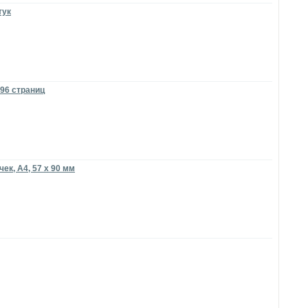
тук
 96 страниц
ек, А4, 57 x 90 мм