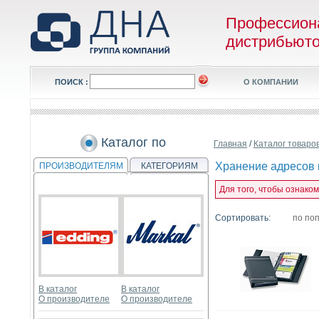
Профессион
дистрибьют
ПОИСК :
О КОМПАНИИ
Каталог по
Главная
/
Каталог товаро
Хранение адресов 
ПРОИЗВОДИТЕЛЯМ
КАТЕГОРИЯМ
Для того, чтобы ознако
Сортировать:
по по
В каталог
В каталог
О производителе
О производителе