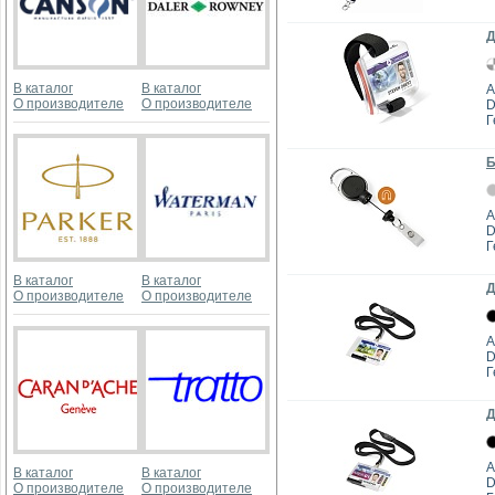
Д
В каталог
В каталог
А
О производителе
О производителе
D
Г
Б
А
D
Г
В каталог
В каталог
Д
О производителе
О производителе
А
D
Г
Д
А
В каталог
В каталог
D
О производителе
О производителе