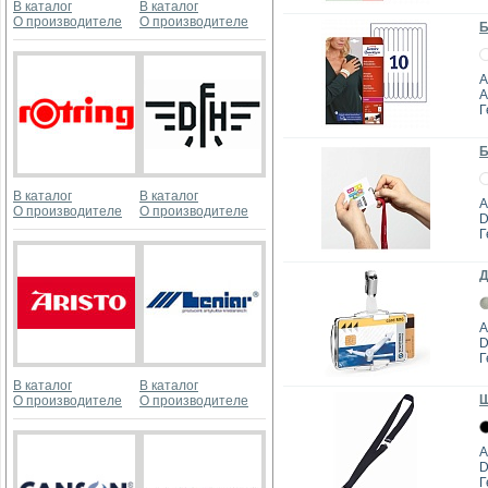
В каталог
В каталог
О производителе
О производителе
Б
А
A
Г
Б
В каталог
В каталог
А
О производителе
О производителе
D
Г
Д
А
D
Г
В каталог
В каталог
Ш
О производителе
О производителе
А
D
Г