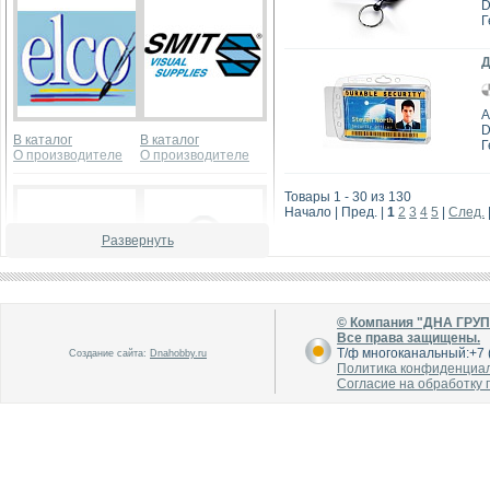
D
Г
Д
А
D
В каталог
В каталог
Г
О производителе
О производителе
Товары 1 - 30 из 130
Начало | Пред. |
1
2
3
4
5
|
След.
Развернуть
© Компания "ДНА ГРУ
В каталог
В каталог
Все права защищены.
О производителе
О производителе
Т/ф многоканальный:+7 (
Создание сайта:
Dnahobby.ru
Политика конфиденциа
Согласие на обработку