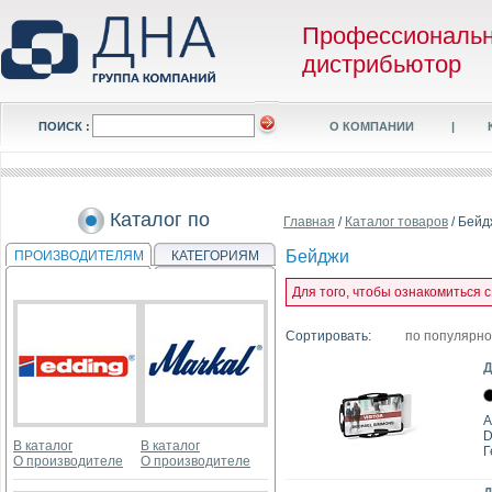
Профессиональ
дистрибьютор
ПОИСК :
О КОМПАНИИ
|
Каталог по
Главная
/
Каталог товаров
/ Бейд
Бейджи
ПРОИЗВОДИТЕЛЯМ
КАТЕГОРИЯМ
Для того, чтобы ознакомиться 
Сортировать:
по популярн
Д
А
D
В каталог
В каталог
Г
О производителе
О производителе