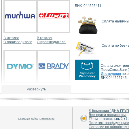
БИК: 044525411
Оплата наличным
В каталог
В каталог
О производителе
О производителе
Оплата по безна
Оплата электрон
ПромСвязьБанк )
Инструкция
по о
БИК 044525745
В каталог
В каталог
Развернуть
О производителе
О производителе
© Компания "ДНА ГРУ
Все права защищены.
Т/ф многоканальный:+7 (
Создание сайта:
Dnahobby.ru
Политика конфиденциа
Согласие на обработку