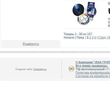
Н
А
D
В
Товары 1 - 30 из 107
Начало | Пред. |
1
2
3
4
|
След.
|
Развернуть
© Компания "ДНА ГРУ
Все права защищены.
Т/ф многоканальный:+7 (
Создание сайта:
Dnahobby.ru
Политика конфиденциа
Согласие на обработку