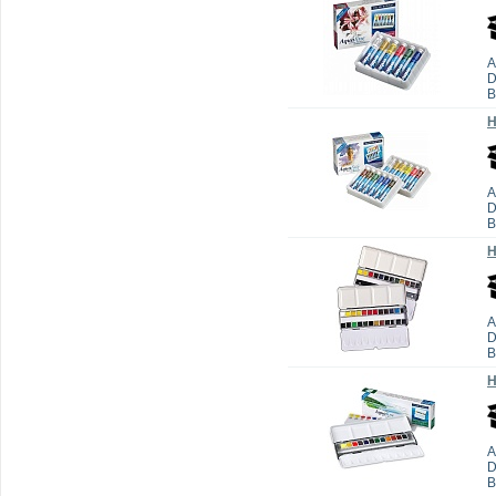
А
D
В
Н
А
D
В
Н
А
D
В
Н
А
D
В