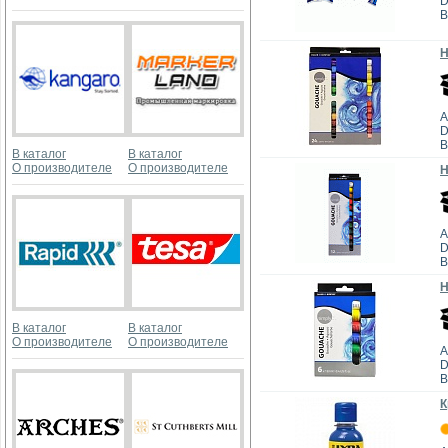
D
В
Н
А
D
В
В каталог
В каталог
О производителе
О производителе
Н
А
D
В
Н
В каталог
В каталог
О производителе
О производителе
А
D
В
К