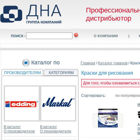
Профессиональ
дистрибьютор
ПОИСК :
О КОМПАНИИ
|
Каталог по
Главная
/
Каталог товаров
/ Крас
Краски для рисования
ПРОИЗВОДИТЕЛЯМ
КАТЕГОРИЯМ
Для того, чтобы ознакомиться 
Сортировать:
по популярн
Н
А
В каталог
В каталог
D
О производителе
О производителе
В