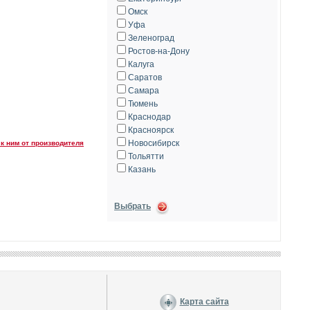
Омск
Уфа
Зеленоград
Ростов-на-Дону
Калуга
Саратов
Самара
Тюмень
Краснодар
Красноярск
Новосибирск
к ним от производителя
Тольятти
Казань
Выбрать
Карта сайта