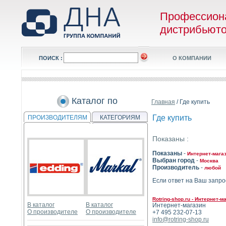
Профессион
дистрибьют
ПОИСК :
О КОМПАНИИ
Каталог по
Главная
/ Где купить
Где купить
ПРОИЗВОДИТЕЛЯМ
КАТЕГОРИЯМ
Показаны :
Показаны
-
Интернет-мага
Выбран город
-
Москва
Производитель
-
любой
Если ответ на Ваш запро
Rotring-shop.ru - Интернет
В каталог
В каталог
Интернет-магазин
О производителе
О производителе
+7 495 232-07-13
info@rotring-shop.ru