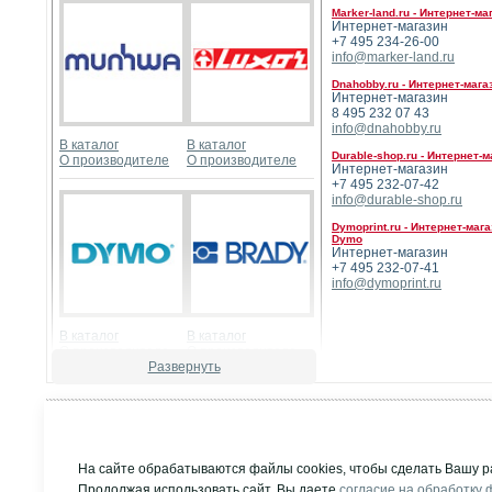
Мarker-land.ru - Интернет-
Интернет-магазин
+7 495 234-26-00
info@marker-land.ru
Dnahobby.ru - Интернет-мага
Интернет-магазин
8 495 232 07 43
info@dnahobby.ru
В каталог
В каталог
Durable-shop.ru - Интернет-
О производителе
О производителе
Интернет-магазин
+7 495 232-07-42
info@durable-shop.ru
Dymoprint.ru - Интернет-ма
Dymo
Интернет-магазин
+7 495 232-07-41
info@dymoprint.ru
В каталог
В каталог
О производителе
О производителе
Развернуть
© Компания "Д
Все права защи
На сайте обрабатываются файлы cookies, чтобы сделать Вашу р
Т/ф многоканальн
Создание сайта:
Dnahobby.ru
Продолжая использовать сайт, Вы даете
согласие на обработку 