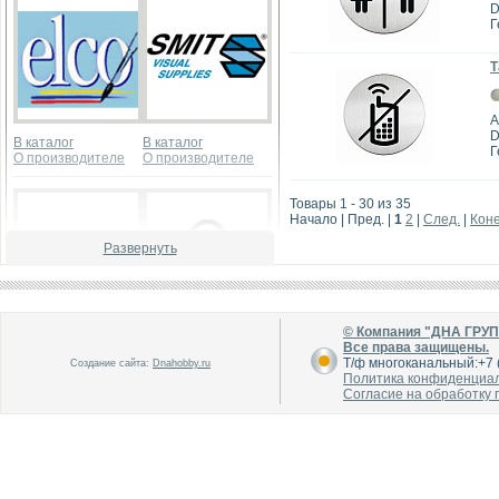
D
Г
Т
А
D
В каталог
В каталог
Г
О производителе
О производителе
Товары 1 - 30 из 35
Начало | Пред. |
1
2
|
След.
|
Кон
Развернуть
© Компания "ДНА ГРУ
В каталог
В каталог
Все права защищены.
О производителе
О производителе
Т/ф многоканальный:+7 (
Создание сайта:
Dnahobby.ru
Политика конфиденциа
Согласие на обработку