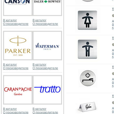
Т
В каталог
В каталог
А
О производителе
О производителе
D
Г
Т
А
D
Г
В каталог
В каталог
Т
О производителе
О производителе
А
D
Г
Т
А
В каталог
В каталог
D
О производителе
О производителе