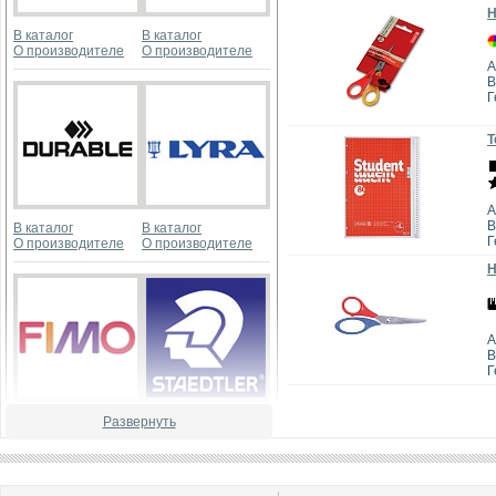
Н
В каталог
В каталог
О производителе
О производителе
А
B
Г
Т
А
B
В каталог
В каталог
Г
О производителе
О производителе
Н
А
B
Г
В каталог
В каталог
Развернуть
О производителе
О производителе