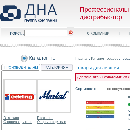
Профессиональ
дистрибьютор
ПОИСК :
О КОМПАНИИ
|
Каталог по
Главная
/
Каталог товаров
/ Това
Товары для левшей
ПРОИЗВОДИТЕЛЯМ
КАТЕГОРИЯМ
Для того, чтобы ознакомиться 
Сортировать:
по популярн
Л
А
B
В каталог
В каталог
Г
О производителе
О производителе