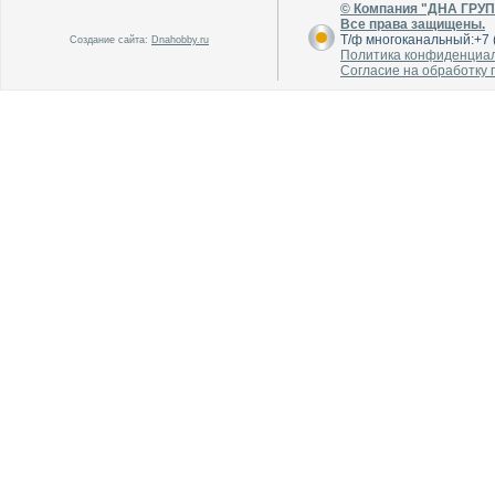
© Компания "ДНА ГРУ
Все права защищены.
Т/ф многоканальный:+7 (
Создание сайта:
Dnahobby.ru
Политика конфиденциа
Согласие на обработку
В каталог
В каталог
О производителе
О производителе
В каталог
В каталог
О производителе
О производителе