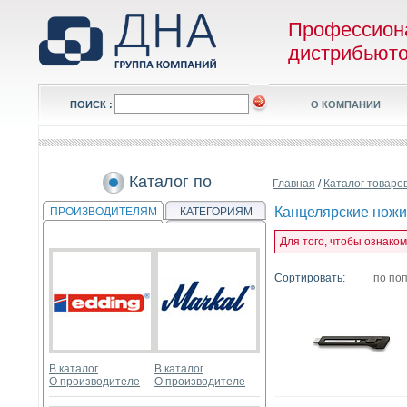
Профессион
дистрибьют
ПОИСК :
О КОМПАНИИ
Каталог по
Главная
/
Каталог товаро
Канцелярские ножи
ПРОИЗВОДИТЕЛЯМ
КАТЕГОРИЯМ
Для того, чтобы ознако
Сортировать:
по по
В каталог
В каталог
О производителе
О производителе