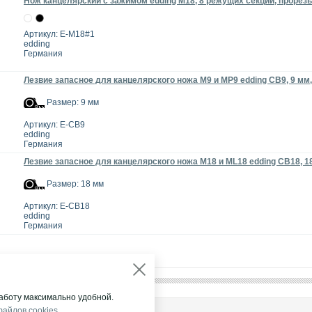
Нож канцелярский с зажимом edding M18, 8 режущих секций, прорезь
Артикул: E-M18#1
edding
Германия
Лезвие запасное для канцелярского ножа M9 и MP9 edding CB9, 9 мм, 
Размер: 9 мм
Артикул: E-CB9
edding
Германия
Лезвие запасное для канцелярского ножа M18 и ML18 edding CB18, 18 
Размер: 18 мм
Артикул: E-CB18
edding
Германия
аботу максимально удобной.
НА ГРУПП"
файлов cookies
.