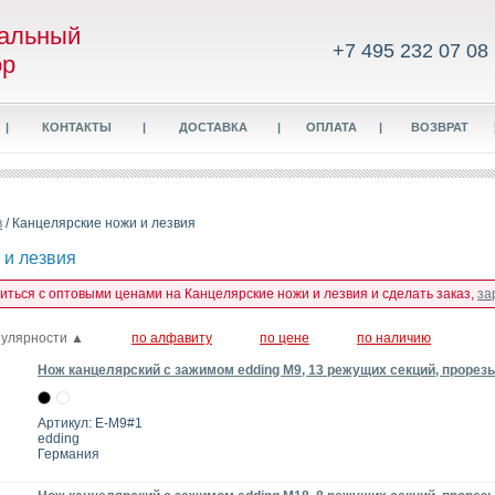
альный
+7 495 232 07 08
ор
|
КОНТАКТЫ
|
ДОСТАВКА
|
ОПЛАТА
|
ВОЗВРАТ
в
/ Канцелярские ножи и лезвия
 и лезвия
миться с оптовыми ценами на Канцелярские ножи и лезвия и сделать заказ,
за
пулярности ▲
по алфавиту
по цене
по наличию
Нож канцелярский с зажимом edding M9, 13 режущих секций, прорезь
Артикул: E-M9#1
edding
Германия