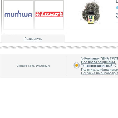
Г
А
M
--
В каталог
В каталог
О производителе
О производителе
Развернуть
© Компания "ДНА ГРУ
Все права защищены.
Т/ф многоканальный:+7 (
Создание сайта:
Dnahobby.ru
Политика конфиденциа
Согласие на обработку
В каталог
В каталог
О производителе
О производителе