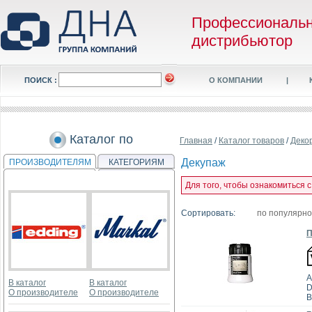
Профессиональ
дистрибьютор
ПОИСК :
О КОМПАНИИ
|
Каталог по
Главная
/
Каталог товаров
/
Деко
Декупаж
ПРОИЗВОДИТЕЛЯМ
КАТЕГОРИЯМ
Для того, чтобы ознакомиться 
Сортировать:
по популярн
П
А
В каталог
В каталог
D
О производителе
О производителе
В